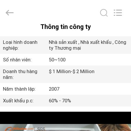
©
2017
-
2026
DONGGUAN
YUYANG
INSTRUMENT
Thông tin công ty
CO.,
TRANG
LTD.
All
CHỦ
Rights
Loại hình doanh
Nhà sản xuất , Nhà xuất khẩu , Công
Reserved.
nghiệp:
ty Thương mại
CÁC
Số nhân viên:
50~100
SẢN
Doanh thu hàng
$ 1 Million-$ 2 Million
năm:
PHẨM
Năm thành lập:
2007
HƯỚNG
Xuất khẩu p.c:
60% - 70%
DẪN
VR