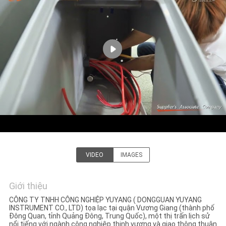
VỀ
CHÚNG
TÔI
THAM
QUAN
NHÀ
MÁY
VIDEO
IMAGES
LIÊN
DONGGUAN YUYANG
HỆ
INSTRUMENT CO., LTD
Giới thiệu
CHÚNG
CÔNG TY TNHH CÔNG NGHIỆP YUYANG ( DONGGUAN YUYANG
TÔI
INSTRUMENT CO., LTD) tọa lạc tại quận Vương Giang (thành phố
Đông Quan, tỉnh Quảng Đông, Trung Quốc), một thị trấn lịch sử
nổi tiếng với ngành công nghiệp thịnh vượng và giao thông thuận