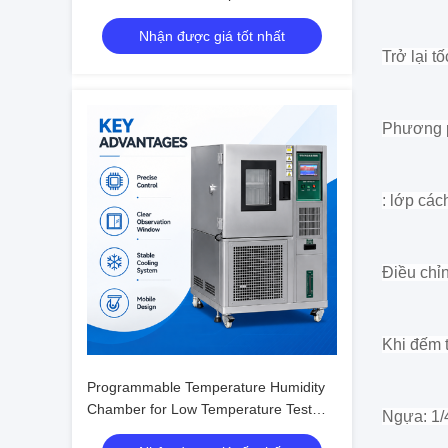
with Humidity Fluctuation ±0.1%R.H.
Nhận được giá tốt nhất
Trở lại t
Phương p
: lớp các
Điều chỉ
Khi đếm t
Programmable Temperature Humidity
Chamber for Low Temperature Test
Ngựa: 1/
with Humidity Fluctuation ±0.1%R.H.