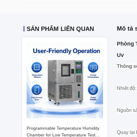
Mô tả 
SẢN PHẨM LIÊN QUAN
Phòng T
Uv
Thông số
Nhiệt độ
Nguồn sá
Programmable Temperature Humidity
Quay lại
Chamber for Low Temperature Test