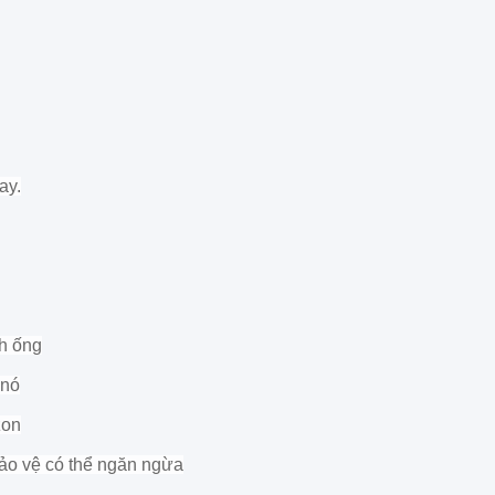
ay.
h ống
 nó
zon
bảo vệ có thể ngăn ngừa