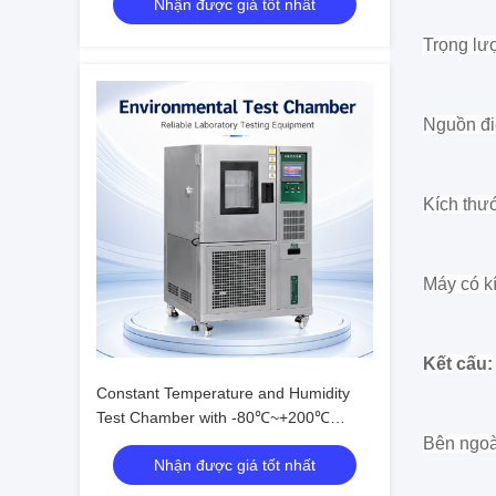
Nhận được giá tốt nhất
Trọng lư
Nguồn đi
Kích thướ
Máy có kí
Kết cấu:
Constant Temperature and Humidity
Test Chamber with -80℃~+200℃
Range, 20%~98% R.H. Humidity, and
Bên ngoà
Nhận được giá tốt nhất
Eco-friendly R23/R404A Refrigerant