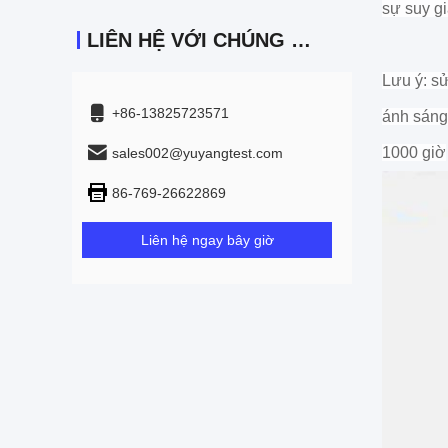
sự suy g
LIÊN HỆ VỚI CHÚNG TÔI
Lưu ý: s
+86-13825723571
ánh sáng 
1000 giờ
sales002@yuyangtest.com
86-769-26622869
Liên hệ ngay bây giờ