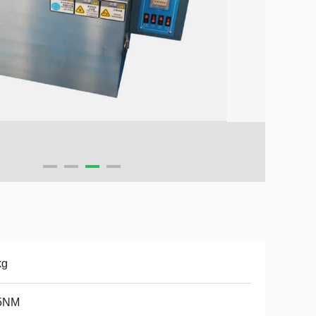
kg
5NM