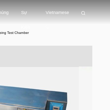
húng
Sự
Vietnamese
Kiện
geing Test Chamber