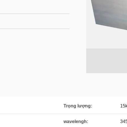
Trọng lượng:
15
wavelengh:
34