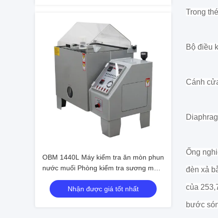
Trong th
Bộ điều k
Cánh cửa
Diaphragm
Ống nghi
OBM 1440L Máy kiểm tra ăn mòn phun
nước muối Phòng kiểm tra sương mù
đèn xả bằ
muối Phòng kiểm tra ăn mòn phun
của 253,7
Nhận được giá tốt nhất
nước muối
bước són