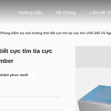
Hướng Dẫn
Về Chúng
Liên Hệ C
VR
Tôi
Tôi
Phòng kiểm tra môi trường thời tiết cực tím tia cực tím UVA-340 UV A
iết cực tím tia cực
amber
ghiệm phun muối