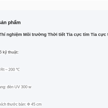
sản phẩm
hí nghiệm Môi trường Thời tiết Tia cực tím Tia cự
 kỹ thuật:
: Rt ~ 200 ℃
ng: đèn UV 300 w
 kích thước bàn: Φ 45 cm