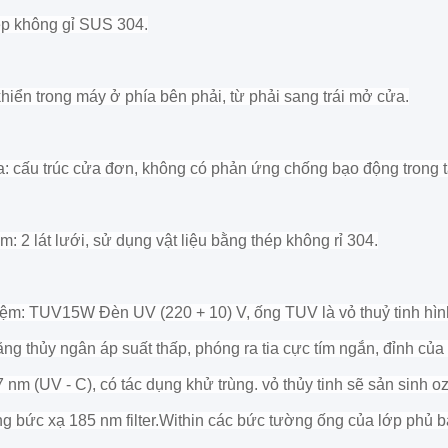
ép không gỉ SUS 304.
hiển trong máy ở phía bên phải, từ phải sang trái mở cửa.
: cấu trúc cửa đơn, không có phản ứng chống bạo động trong t
: 2 lát lưới, sử dụng vật liệu bằng thép không rỉ 304.
ệm: TUV15W Đèn UV (220 + 10) V, ống TUV là vỏ thuỷ tinh hìn
ng thủy ngân áp suất thấp, phóng ra tia cực tím ngắn, đỉnh của
 nm (UV - C), có tác dụng khử trùng. vỏ thủy tinh sẽ sản sinh o
g bức xạ 185 nm filter.Within các bức tường ống của lớp phủ 