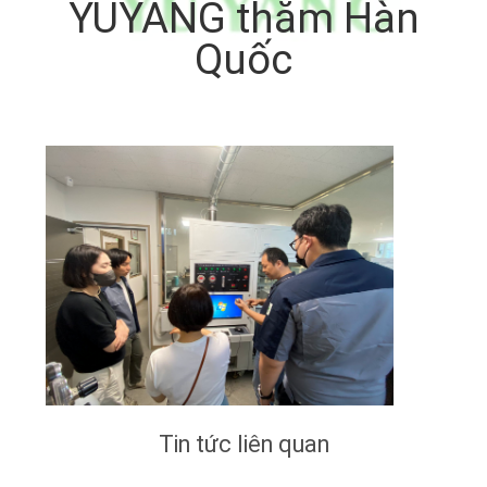
YUYANG thăm Hàn
VỀ
Quốc
CHÚNG
TÔI
THAM
QUAN
NHÀ
MÁY
LIÊN
HỆ
CHÚNG
Tin tức liên quan
TÔI