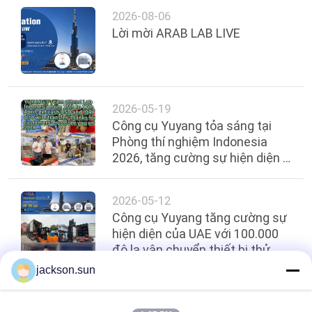
2026-08-06
TIN
Lời mời ARAB LAB LIVE
TỨC
YÊU
2026-05-19
CẦU
Công cụ Yuyang tỏa sáng tại
BÁO
Phòng thí nghiệm Indonesia
2026, tăng cường sự hiện diện ở
GIÁ
Đông Nam Á
2026-05-12
SƠ
Công cụ Yuyang tăng cường sự
ĐỒ
hiện diện của UAE với 100.000
đô la vận chuyển thiết bị thử
TRANG
nghiệm lửa!
jackson.sun
WEB
Hàng đầu