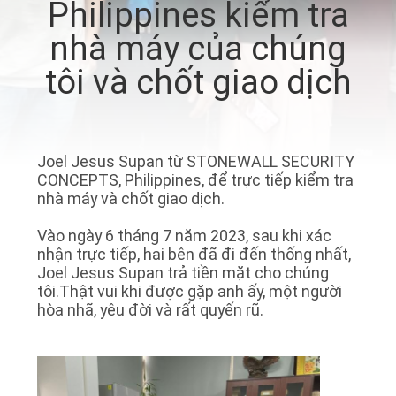
Philippines kiểm tra
VỀ
nhà máy của chúng
CHÚNG
tôi và chốt giao dịch
TÔI
THAM
QUAN
Joel Jesus Supan từ STONEWALL SECURITY
CONCEPTS, Philippines, để trực tiếp kiểm tra
NHÀ
nhà máy và chốt giao dịch.
MÁY
Vào ngày 6 tháng 7 năm 2023, sau khi xác
nhận trực tiếp, hai bên đã đi đến thống nhất,
Joel Jesus Supan trả tiền mặt cho chúng
LIÊN
tôi.Thật vui khi được gặp anh ấy, một người
HỆ
hòa nhã, yêu đời và rất quyến rũ.
CHÚNG
TÔI