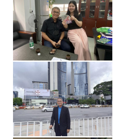
TIN
TỨC
YÊU
CẦU
BÁO
GIÁ
SƠ
ĐỒ
TRANG
WEB