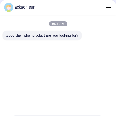
nghiệm lửa!
jackson.sun
Hàng đầu
9:27 AM
Good day, what product are you looking for?
Danh mục phổ biến
Tất cả
các
Thiết Bị Kiểm Tra 
Máy Kiểm Tra Tính 
Khả Năng Cháy
Dễ Cháy Theo Chiều 
Dọc
Bộ Kiểm Tra Khả 
Thiết Bị Kiểm Tra 
Năng Cháy Ngang
Lửa
Vật Liệu Xây Dựng 
Môi Trường Kiểm 
Fire Tester
Tra Buồng
Máy Thử Độ Bền Kéo
Máy Sưởi Cảm Ứng