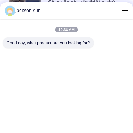
đô la vận chuyển thiết bị thử
CHÍNH
nghiệm lửa!
jackson.sun
SÁCH
BẢO
Hàng đầu
10:38 AM
MẬT
Good day, what product are you looking for?
Danh mục phổ biến
Tất cả
các
Thiết Bị Kiểm Tra 
Máy Kiểm Tra Tính 
Khả Năng Cháy
Dễ Cháy Theo Chiều 
Dọc
Bộ Kiểm Tra Khả 
Thiết Bị Kiểm Tra 
Năng Cháy Ngang
Lửa
Vật Liệu Xây Dựng 
Môi Trường Kiểm 
Fire Tester
Tra Buồng
Máy Thử Độ Bền Kéo
Máy Sưởi Cảm Ứng