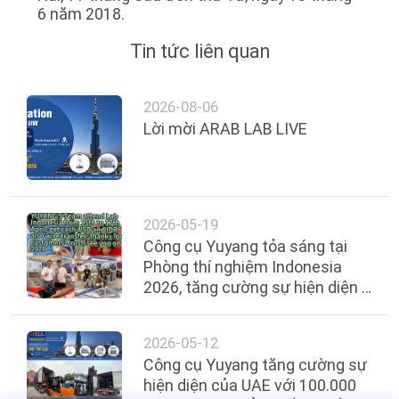
6 năm 2018.
TIN
Tin tức liên quan
TỨC
2026-08-06
YÊU
Lời mời ARAB LAB LIVE
CẦU
BÁO
GIÁ
2026-05-19
Công cụ Yuyang tỏa sáng tại
SƠ
Phòng thí nghiệm Indonesia
2026, tăng cường sự hiện diện ở
ĐỒ
Đông Nam Á
TRANG
2026-05-12
WEB
Công cụ Yuyang tăng cường sự
hiện diện của UAE với 100.000