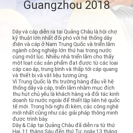
Guangzhou 2018
VỀ
CHÚNG
TÔI
Dây và cáp diễn ra tại Quảng Châu là hội chợ
kỹ thuật lớn nhất đối phó với hệ thống dây
THAM
điện và cáp ở Nam Trung Quốc và triển lãm
ngành công nghiệp lớn thứ hai trong nước
QUAN
cùng một lúc. Nhiều nhà triển lãm cho thấy
một loạt các sản phẩm đạt được từ các loại
NHÀ
cáp cao áp, trung bình và thấp tới cáp quang
MÁY
và thiết bị và vật liệu tương ứng.
Vì Trung Quốc là thị trường hàng đầu về hệ
thống dây và cáp, triển lãm nhằm mục đích
LIÊN
thu hút chủ yếu là khách hàng và đối tác kinh
doanh từ nước ngoài để thiết lập liên hệ quốc
HỆ
tế mới. Trong hội nghị đi kèm, các công nghệ
mới nhất cũng như các giải pháp thông minh
CHÚNG
được trình bày.
TÔI
Dây & Cáp tại Quảng Châu đã diễn ra từ thứ
Hai, 11 tháng Sáu đến thứ Tư, ngày 13 tháng