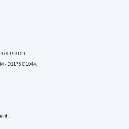
53799 53109
TM - D1175 D1044,
mảnh,