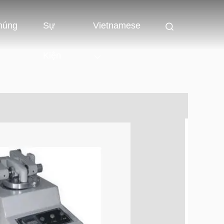
húng
Sự
Vietnamese
Kiện