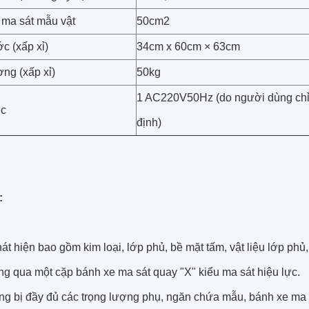
h ma sát mẫu vật
50cm2
c (xấp xỉ)
34cm x 60cm × 63cm
ợng (xấp xỉ)
50kg
1 AC220V50Hz (do người dùng ch
ực
định)
:
át hiện bao gồm kim loại, lớp phủ, bề mặt tấm, vật liệu lớp phủ
g qua một cặp bánh xe ma sát quay "X" kiểu ma sát hiệu lực.
ng bị đầy đủ các trọng lượng phụ, ngăn chứa mẫu, bánh xe ma 