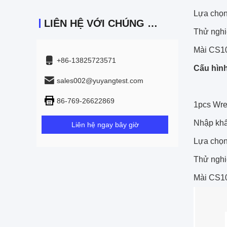
Lựa chọn
LIÊN HỆ VỚI CHÚNG TÔI
Thử nghi
Mài CS1
+86-13825723571
Cấu hìn
sales002@yuyangtest.com
86-769-26622869
1pcs Wre
Nhập khẩ
Liên hệ ngay bây giờ
Lựa chọn
Thử nghi
Mài CS1