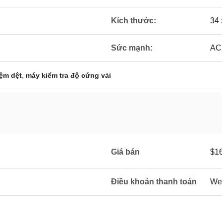
Kích thước:
34 
Sức mạnh:
AC
,
iệm dệt
máy kiểm tra độ cứng vải
Giá bán
$1
Điều khoản thanh toán
Wes