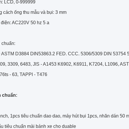
m: LCD, 0-999999
g cách ống thu mẫu và bụi: 3 mm
 điện: AC220V 50 hz 5 a
u chuẩn:
0 ASTM D3884 DIN53863.2 FED.
CCC.
5306/5309 DIN 53754 
09, 3309, 6483, JIS - A1453 K6902, K6911, K7204, L1096, AS
6ts - 63, TAPPI - T476
h chuẩn:
nch, 1pcs tiêu chuẩn dao dao, máy hút bụi 1pcs, nhãn dán 50 
u tiêu chuẩn mài bánh xe cho duable