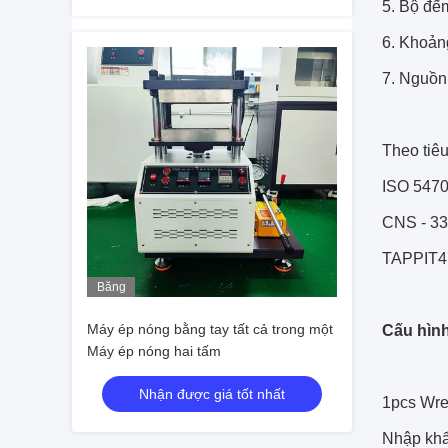
5. Bộ đế
6. Khoản
7. Nguồn
Theo tiê
ISO 547
CNS - 33
TAPPIT47
Băng
hình
Máy ép nóng bằng tay tất cả trong một
Cấu hìn
Máy ép nóng hai tấm
Nhận được giá tốt nhất
1pcs Wre
Nhập khẩ