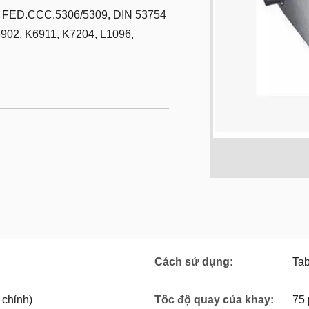
, FED.CCC.5306/5309, DIN 53754
902, K6911, K7204, L1096,
Cách sử dụng:
Tab
 chỉnh)
Tốc độ quay của khay:
75 