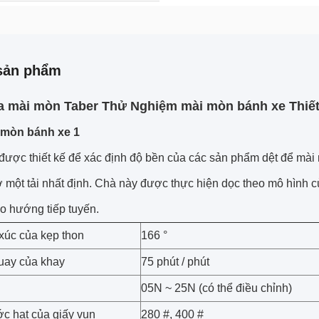
sản phẩm
a mài mòn Taber Thử Nghiệm mài mòn bánh xe Thiết 
 mòn bánh xe 1
được thiết kế để xác định độ bền của các sản phẩm dệt để mài
ở một tải nhất định.
Chà này được thực hiện dọc theo mô hình củ
eo hướng tiếp tuyến.
 xúc của kẹp thon
166 °
uay của khay
75 phút / phút
05N ~ 25N (có thể điều chỉnh)
ớc hạt của giấy vụn
280 #, 400 #