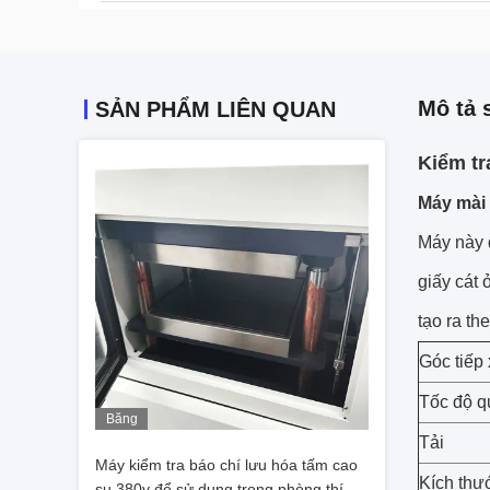
Mô tả 
SẢN PHẨM LIÊN QUAN
Kiểm tr
Máy mài
Máy này 
giấy cát 
tạo ra th
Góc tiếp
Tốc độ q
Băng
hình
Tải
Máy kiểm tra báo chí lưu hóa tấm cao
Kích thư
su 380v để sử dụng trong phòng thí