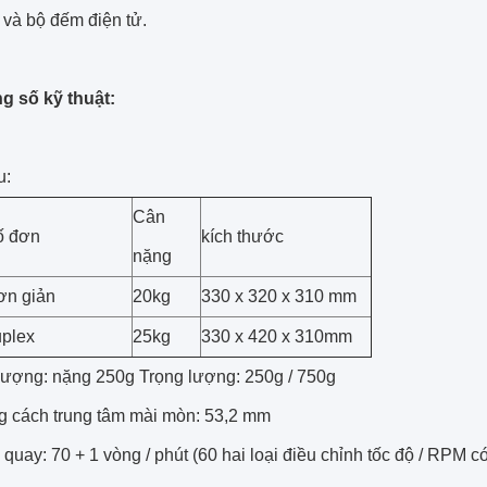
 và bộ đếm điện tử.
g số kỹ thuật:
u:
Cân
ố đơn
kích thước
nặng
ơn giản
20kg
330 x 320 x 310 mm
plex
25kg
330 x 420 x 310mm
 lượng: nặng 250g Trọng lượng: 250g / 750g
g cách trung tâm mài mòn: 53,2 mm
 quay: 70 + 1 vòng / phút (60 hai loại điều chỉnh tốc độ / RPM c