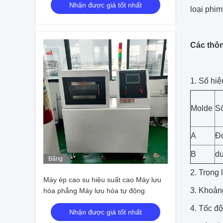
Nhận được giá tốt nhất
loại phim
Các thôn
1. Số hiệ
Molde
S
A
Đ
B
du
Băng
hình
2. Trọng
Máy ép cao su hiệu suất cao Máy lưu
3. Khoản
hóa phẳng Máy lưu hóa tự động
4. Tốc độ
Nhận được giá tốt nhất