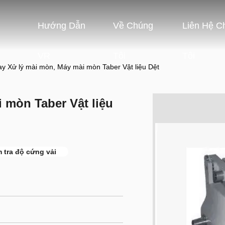
Hướng Dẫn
Về Chúng
Liên Hệ C
VR
Tôi
Tôi
ay Xử lý mài mòn, Máy mài mòn Taber Vật liệu Dệt
 mòn Taber Vật liệu
 tra độ cứng vải