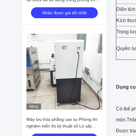
nghiệm
Diện tíc
Nhận được giá tốt nhất
Kích thướ
Trọng lư
Quyền l
Dụng cụ
Băng
Có thể ph
hình
Máy lưu hóa phẳng cao su Phòng thí
mòn.Thôn
nghiệm hiển thị kỹ thuật số Lò sấy
Được tra
chân không 10Ton