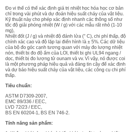
CHÍNH
Đo vi thể có thể xác định giá trị nhiệt học hóa học cơ bản
SÁCH
chỉ trong vài phút và dự đoán hiệu suất cháy của vật liệu.
Kỹ thuật này cho phép xác định nhanh các thông số như
BẢO
tốc độ giải phóng nhiệt (W / g) với các mẫu rất nhỏ (1-10
mg),
MẬT
Nhiệt đốt (J / g) và nhiệt độ đánh lửa (° C), chi phí thấp, độ
chính xác cao và độ lặp lại điển hình là ± 5%.
Các dữ liệu
của bộ đo góc cạnh tương quan với máy đo lượng nhiệt
nón, thiết bị đo độ ẩm của LOI, thiết bị ghi UL94 ngang /
dọc, thiết bị đo lượng tử ounam và vv.
Vì vậy, nó được coi
là một phương pháp hiệu quả và đáng tin cậy để xác định
và dự báo hiệu suất cháy của vật liệu, các công cụ chi phí
thấp.
Tiêu chuẩn:
ASTM D7309-2007,
EMC 89/336 / EEC,
LVD 72/23 / EEC,
BS EN 60204-1, BS EN 746-2.
Tính năng sản phẩm: