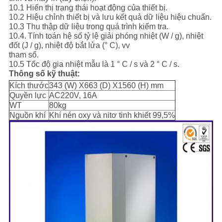
10.1 Hiển thị trạng thái hoạt động của thiết bị.
10.2 Hiệu chỉnh thiết bị và lưu kết quả dữ liệu hiệu chuẩn.
10.3 Thu thập dữ liệu trong quá trình kiểm tra.
10.4.
Tính toán hệ số tỷ lệ giải phóng nhiệt (W / g), nhiệt
đốt (J / g), nhiệt độ bắt lửa (° C), vv
tham số.
10.5 Tốc độ gia nhiệt mẫu là 1 ° C / s và 2 ° C / s.
Thông số kỹ thuật:
Kích thước
343 (W) X663 (D) X1560 (H) mm
Quyền lực
AC220V, 16A
WT
80kg
Nguồn khí
Khí nén oxy và nitơ tinh khiết 99,5%