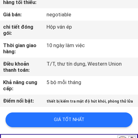
hàng tối thiểu:
VỀ
CHÚNG
Giá bán:
negotiable
TÔI
chi tiết đóng
Hộp ván ép
gói:
THAM
Thời gian giao
10 ngày làm việc
hàng:
QUAN
Điều khoản
T/T, thư tín dụng, Western Union
NHÀ
thanh toán:
MÁY
Khả năng cung
5 bộ mỗi tháng
cấp:
LIÊN
Điểm nổi bật:
,
thiết bị kiểm tra mật độ hút khói
phòng thử lửa
HỆ
CHÚNG
GIÁ TỐT NHẤT
TÔI