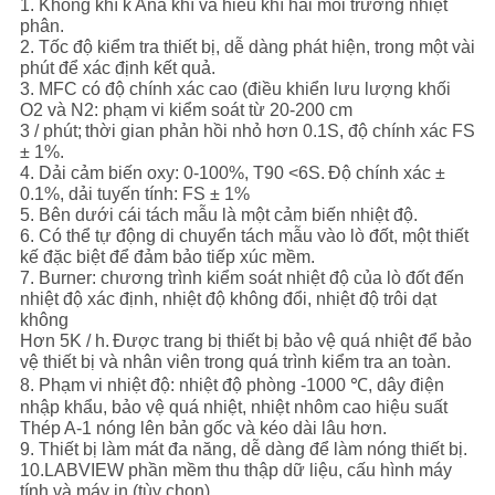
1. Không khí k Ana khí và hiếu khí hai môi trường nhiệt
phân.
2. Tốc độ kiểm tra thiết bị, dễ dàng phát hiện, trong một vài
phút để xác định kết quả.
3. MFC có độ chính xác cao (điều khiển lưu lượng khối
O2 và N2: phạm vi kiểm soát từ 20-200 cm
3 / phút;
thời gian phản hồi nhỏ hơn 0.1S, độ chính xác FS
± 1%.
4. Dải cảm biến oxy: 0-100%, T90 <6S.
Độ chính xác ±
0.1%, dải tuyến tính: FS ± 1%
5. Bên dưới cái tách mẫu là một cảm biến nhiệt độ.
6. Có thể tự động di chuyển tách mẫu vào lò đốt, một thiết
kế đặc biệt để đảm bảo tiếp xúc mềm.
7. Burner: chương trình kiểm soát nhiệt độ của lò đốt đến
nhiệt độ xác định, nhiệt độ không đổi, nhiệt độ trôi dạt
không
Hơn 5K / h.
Được trang bị thiết bị bảo vệ quá nhiệt để bảo
vệ thiết bị và nhân viên trong quá trình kiểm tra an toàn.
8. Phạm vi nhiệt độ: nhiệt độ phòng -1000 ℃, dây điện
nhập khẩu, bảo vệ quá nhiệt, nhiệt nhôm cao hiệu suất
Thép A-1 nóng lên bản gốc và kéo dài lâu hơn.
9. Thiết bị làm mát đa năng, dễ dàng để làm nóng thiết bị.
10.LABVIEW phần mềm thu thập dữ liệu, cấu hình máy
tính và máy in (tùy chọn).