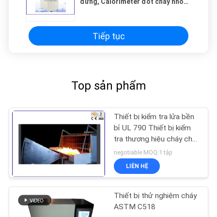
đứng, Calorimeter đốt cháy nhỏ
ASTM D7309
Tiếp tục
Top sản phẩm
Thiết bị kiểm tra lửa bền
bỉ UL 790 Thiết bị kiểm
tra thương hiệu cháy cho
việc lan truyền năng
negotiable MOQ:1 tập
lượng mặt trời
LIÊN HỆ
Thiết bị thử nghiệm cháy
ASTM C518