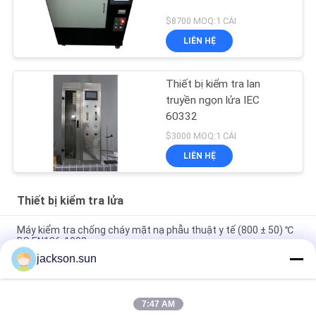
$8700 MOQ:1 CÁI
LIÊN HỆ
Thiết bị kiểm tra lan
truyền ngọn lửa IEC
60332
$3000 MOQ:1 CÁI
LIÊN HỆ
Thiết bị kiểm tra lửa
Máy kiểm tra chống cháy mặt nạ phẫu thuật y tế (800 ± 50) ℃
BS EN136-1998
jackson.sun
100 ~ 450 ℃ Bộ kiểm tra chỉ số dòng chảy tan chảy MFR MVR
Nhựa nhiệt dẻo ISO 1133 ASTM D1238
7:47 AM
Máy thử pin thương hiệu năng lượng mặt trời của ngọn lửa &