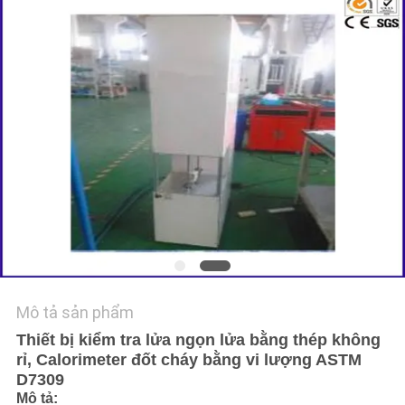
TIN
TỨC
YÊU
CẦU
BÁO
GIÁ
SƠ
ĐỒ
Mô tả sản phẩm
TRANG
Thiết bị kiểm tra lửa ngọn lửa bằng thép không
WEB
rỉ, Calorimeter đốt cháy bằng vi lượng ASTM
D7309
Mô tả: