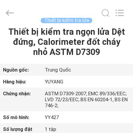
©
2017
-
2026
DONGGUAN
Thiết bị kiểm tra lửa
YUYANG
INSTRUMENT
CO.,
Thiết bị kiểm tra ngọn lửa Dệt
TRANG
LTD.
All
đứng, Calorimeter đốt cháy
CHỦ
Rights
Reserved.
nhỏ ASTM D7309
CÁC
SẢN
Nguồn gốc:
Trung Quốc
PHẨM
Hàng hiệu:
YUYANG
Chứng nhận:
ASTM D7309-2007; EMC 89/336/EEC;
HƯỚNG
LVD 72/23/EEC; BS EN 60204-1, BS EN
746-2;
DẪN
Số mô hình:
YY427
VR
Số lượng đặt
1 tập