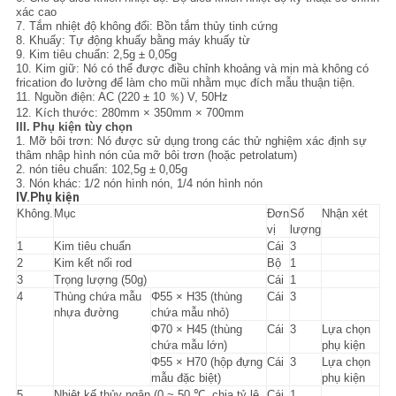
xác cao
7. Tắm nhiệt độ không đổi: Bồn tắm thủy tinh cứng
8. Khuấy: Tự động khuấy bằng máy khuấy từ
9. Kim tiêu chuẩn: 2,5g ± 0,05g
10. Kim giữ: Nó có thể được điều chỉnh khoảng và mịn mà không có
frication đo lường để làm cho mũi nhằm mục đích mẫu thuận tiện.
11. Nguồn điện: AC (220 ± 10 ％) V, 50Hz
12. Kích thước: 280mm × 350mm × 700mm
III.
Phụ kiện tùy chọn
1. Mỡ bôi trơn: Nó được sử dụng trong các thử nghiệm xác định sự
thâm nhập hình nón của mỡ bôi trơn (hoặc petrolatum)
2. nón tiêu chuẩn: 102,5g ± 0,05g
3. Nón khác:
1/2 nón hình nón, 1/4 nón hình nón
IV.Phụ kiện
Không.
Mục
Đơn
Số
Nhận xét
vị
lượng
1
Kim tiêu chuẩn
Cái
3
2
Kim kết nối rod
Bộ
1
3
Trọng lượng (50g)
Cái
1
4
Thùng chứa mẫu
Φ55 × H35 (thùng
Cái
3
nhựa đường
chứa mẫu nhỏ)
Φ70 × H45 (thùng
Cái
3
Lựa chọn
chứa mẫu lớn)
phụ kiện
Φ55 × H70 (hộp đựng
Cái
3
Lựa chọn
mẫu đặc biệt)
phụ kiện
5
Nhiệt kế thủy ngân (0 ~ 50 ℃, chia tỷ lệ
Cái
1