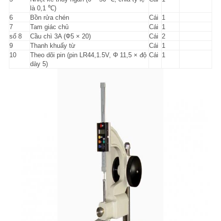
là 0,1 ℃)
6
Bồn rửa chén
Cái
1
7
Tam giác chủ
Cái
1
số 8
Cầu chì 3A (Ф5 × 20)
Cái
2
9
Thanh khuấy từ
Cái
1
10
Theo dõi pin (pin LR44,1.5V,
Φ
11,5 × độ
Cái
1
dày 5)