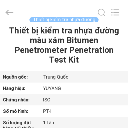
©
2017
-
2026
DONGGUAN
Thiết bị kiểm tra nhựa đường
YUYANG
INSTRUMENT
CO.,
Thiết bị kiểm tra nhựa đường
TRANG
LTD.
All
màu xám Bitumen
CHỦ
Rights
Reserved.
Penetrometer Penetration
CÁC
Test Kit
SẢN
PHẨM
Nguồn gốc:
Trung Quốc
Hàng hiệu:
YUYANG
HƯỚNG
Chứng nhận:
ISO
DẪN
Số mô hình:
PT-II
VR
Số lượng đặt
1 tập