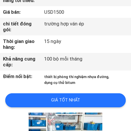
hàng tối thiểu:
VỀ
Giá bán:
USD1500
CHÚNG
TÔI
chi tiết đóng
trường hợp ván ép
gói:
Thời gian giao
15 ngày
THAM
hàng:
QUAN
Khả năng cung
100 bộ mỗi tháng
NHÀ
cấp:
MÁY
Điểm nổi bật:
,
thiết bị phòng thí nghiệm nhựa đường
dụng cụ thử bitum
LIÊN
GIÁ TỐT NHẤT
HỆ
CHÚNG
TÔI