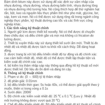
CHÍNH
Bám dính bitum này được sử dụng để xác định sự xâm nhập của
nhựa đường, nhựa đường, nhựa đường biến tính, nhựa đường lỏng
và nhựa đường nhũ tương hóa.
Nó cũng thích hợp để thử nghiệm hạt
SÁCH
rắn, bột, keo và nguyên liệu thực phẩm thô như pho mát, glycine, bơ,
sáp, kem và men.
Nó có thể được sử dụng rộng rãi trong ngành công
BẢO
nghiệp thực phẩm, kỹ thuật đường cao tốc và các lĩnh vực công
nghiệp khác.
MẬT
I. Các tính năng kỹ thuật chính
1. Người giữ kim được thiết kế novelly.
Nó có thể được di chuyển
theo chiều dọc và điều chỉnh gần và mịn mà không có frication đo
lường được.
2. Thiết bị xuyên thấu này sử dụng thiết kế sưởi ấm mới.
Thiết bị đo
nhiệt độ và nhiệt độ được tách ra khỏi nồi cách thủy.
Dễ dàng hoạt
động.
3. được trang bị với bộ điều khiển nhiệt độ tự động và độ chính xác
cao cảm biến nhiệt độ, nhiệt độ có thể được thiết lập thuận tiện và
kiểm soát độ chính xác cao.
4. bộ kiểm tra thâm nhập sáp này thông qua đồng hồ kỹ thuật số mới
được thiết kế.
Dữ liệu đo ổn định và đáng tin cậy.
II.
Thông số kỹ thuật chính
1. Phạm vi đo: (0 ～ 600) tỷ lệ thâm nhập
2. độ phân giải: 0.01mm
3. bộ điều khiển thời gian: 5s hoặc 60s, có thể được giải quyết theo ý
muốn, thiên vị trong vòng ± 0.1s
4. Sưởi điện: 200W
5. Độ chính xác kiểm soát nhiệt độ: 25 ℃ ± 0.1 ℃ (Lưu ý: Nhiệt độ
môi trường không được vượt quá 20 ℃)
6. Chế độ điều khiển nhiệt độ: Bộ điều khiển nhiệt độ kỹ thuật số chính