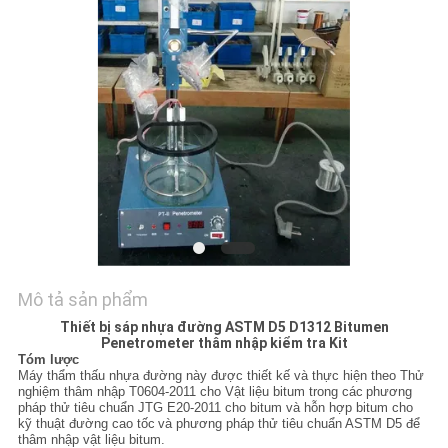
TIN
TỨC
YÊU
CẦU
BÁO
GIÁ
SƠ
Mô tả sản phẩm
ĐỒ
Thiết bị sáp nhựa đường ASTM D5 D1312 Bitumen
Penetrometer thâm nhập kiểm tra Kit
TRANG
Tóm lược
Máy thẩm thấu nhựa đường này được thiết kế và thực hiện theo Thử
nghiệm thâm nhập T0604-2011 cho Vật liệu bitum trong các
phương
WEB
pháp thử tiêu chuẩn JTG E20-2011 cho bitum và hỗn hợp bitum cho
kỹ thuật đường cao tốc
và phương pháp thử tiêu chuẩn ASTM D5 để
thâm nhập vật liệu bitum.