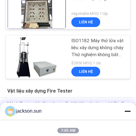
negotiable MOQ:1 tập
LIÊN HỆ
ISO1182 Máy thử lửa vật
liệu xây dựng không cháy
Thử nghiệm không bắt
lửa
$2850 MOQ:1 cái
LIÊN HỆ
Vật liệu xây dựng Fire Tester
Máy kiểm tra chỉ số tuyên truyền Vật liệu xây dựng và kết cấu
Máy kiểm tra đồ nội thất
jackson.sun
220V 50Hz Thiết bị kiểm tra chất lượng xây dựng BS476-7
Thiết bị vật liệu
7:05 AM