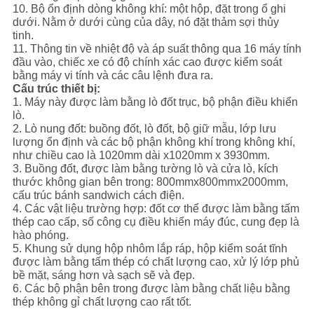
10. Bộ ổn định dòng không khí: một hộp, đặt trong ổ ghi
dưới.
Nằm ở dưới cùng của dây, nó đặt thảm sợi thủy
tinh.
11. Thông tin về nhiệt độ và áp suất thông qua 16 máy tính
đầu vào, chiếc xe có độ chính xác cao được kiểm soát
bằng máy vi tính và các câu lệnh đưa ra.
Cấu trúc thiết bị:
1. Máy này được làm bằng lò đốt trục, bộ phận điều khiển
lò.
2. Lò nung đốt: buồng đốt, lò đốt, bộ giữ mẫu, lớp lưu
lượng ổn định và các bộ phận không khí trong không khí,
như chiều cao là 1020mm dài x1020mm x 3930mm.
3. Buồng đốt, được làm bằng tường lò và cửa lò, kích
thước không gian bên trong: 800mmx800mmx2000mm,
cấu trúc bánh sandwich cách điện.
4. Các vật liệu trường hợp: đốt cơ thể được làm bằng tấm
thép cao cấp, số công cụ điều khiển máy đúc, cung đẹp là
hào phóng.
5. Khung sử dụng hộp nhôm lắp ráp, hộp kiểm soát tĩnh
được làm bằng tấm thép có chất lượng cao, xử lý lớp phủ
bề mặt, sáng hơn và sạch sẽ và đẹp.
6. Các bộ phận bên trong được làm bằng chất liệu bằng
thép không gỉ chất lượng cao rất tốt.