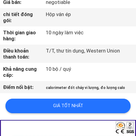
Giá bán:
negotiable
VỀ
CHÚNG
chi tiết đóng
Hộp ván ép
gói:
TÔI
Thời gian giao
10 ngày làm việc
hàng:
THAM
Điều khoản
T/T, thư tín dụng, Western Union
QUAN
thanh toán:
NHÀ
Khả năng cung
10 bộ / quý
MÁY
cấp:
Điểm nổi bật:
,
calorimeter đốt cháy vi lượng
đo lượng calo
LIÊN
HỆ
GIÁ TỐT NHẤT
CHÚNG
TÔI