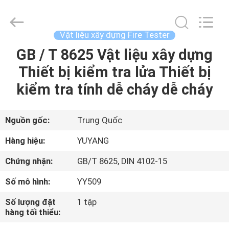
©
2017
-
2026
DONGGUAN
Vật liệu xây dựng Fire Tester
YUYANG
INSTRUMENT
CO.,
GB / T 8625 Vật liệu xây dựng
TRANG
LTD.
All
Thiết bị kiểm tra lửa Thiết bị
CHỦ
Rights
Reserved.
kiểm tra tính dễ cháy dễ cháy
CÁC
SẢN
Nguồn gốc:
Trung Quốc
PHẨM
Hàng hiệu:
YUYANG
Chứng nhận:
GB/T 8625, DIN 4102-15
HƯỚNG
Số mô hình:
YY509
DẪN
Số lượng đặt
1 tập
VR
hàng tối thiểu: