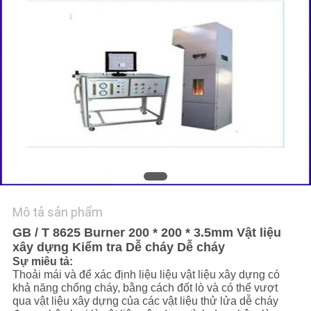
TIN
TỨC
YÊU
CẦU
BÁO
GIÁ
SƠ
Mô tả sản phẩm
ĐỒ
GB / T 8625 Burner 200 * 200 * 3.5mm Vật liệu
xây dựng Kiểm tra Dễ cháy Dễ cháy
TRANG
Sự miêu tả:
WEB
Thoải mái và để xác định liệu liệu vật liệu xây dựng có
khả năng chống cháy, bằng cách đốt lò và có thể vượt
qua vật liệu xây dựng của các vật liệu thử lửa dễ cháy