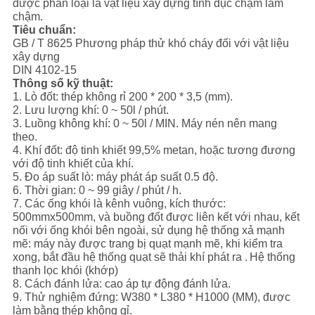
được phân loại là vật liệu xây dựng tình dục chậm làm
CHÍNH
chậm.
SÁCH
Tiêu chuẩn:
GB / T 8625 Phương pháp thử khó cháy đối với vật liệu
BẢO
xây dựng
DIN 4102-15
MẬT
Thông số kỹ thuật:
1. Lò đốt: thép không rỉ 200 * 200 * 3,5 (mm).
2. Lưu lượng khí: 0 ~ 50l / phút.
3. Luồng không khí: 0 ~ 50l / MIN. Máy nén nên mang
theo.
4. Khí đốt: độ tinh khiết 99,5% metan, hoặc tương đương
với độ tinh khiết của khí.
5. Đo áp suất lò: máy phát áp suất 0.5 độ.
6. Thời gian: 0 ~ 99 giây / phút / h.
7. Các ống khói là kênh vuông, kích thước:
500mmx500mm, và buồng đốt được liên kết với nhau, kết
nối với ống khói bên ngoài, sử dụng hệ thống xả mạnh
mẽ: máy này được trang bị quạt mạnh mẽ, khi kiểm tra
xong, bắt đầu hệ thống quạt sẽ thải khí phát ra .
Hệ thống
thanh lọc khói (khớp)
8. Cách đánh lửa: cao áp tự động đánh lửa.
9. Thử nghiệm đứng: W380 * L380 * H1000 (MM), được
làm bằng thép không gỉ.