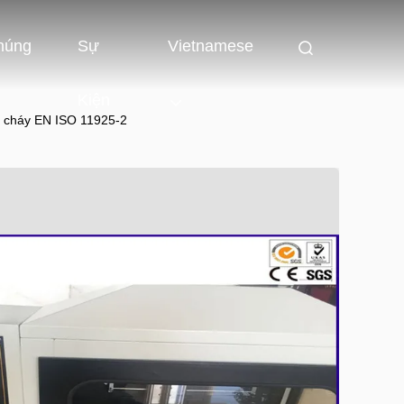
húng
Sự
Vietnamese
Kiện
dễ cháy EN ISO 11925-2