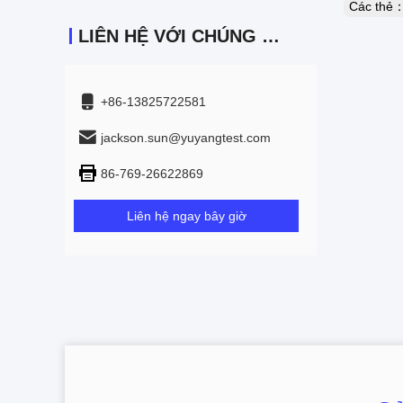
Các thẻ
LIÊN HỆ VỚI CHÚNG TÔI
+86-13825722581
jackson.sun@yuyangtest.com
86-769-26622869
Liên hệ ngay bây giờ