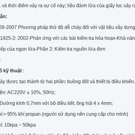
 và thời điểm xảy ra sự cố này; liệu đánh lửa của giấy lọc xảy r
ẩn:
26-2007 Phương pháp thử độ dễ cháy đối với vật liệu xây dựn
1925-2: 2002-Phản ứng với các bài kiểm tra hỏa hoạn-Khả năn
tiếp của ngọn lửa-Phần 2: Kiểm tra nguồn lửa đơn
2
 kỹ thuật
:
này được tạo thành từ hai phần: buồng đốt và thiết bị điều khiển.
ện: AC220V ± 10%, 50Hz;
Đường kính 0,7mm với bộ điều tiết; ống hút 4 x 4mm;
í:> 95% khí propan (người sử dụng nên cung cấp cho mình)
hí: 10kpa ~ 50kpa