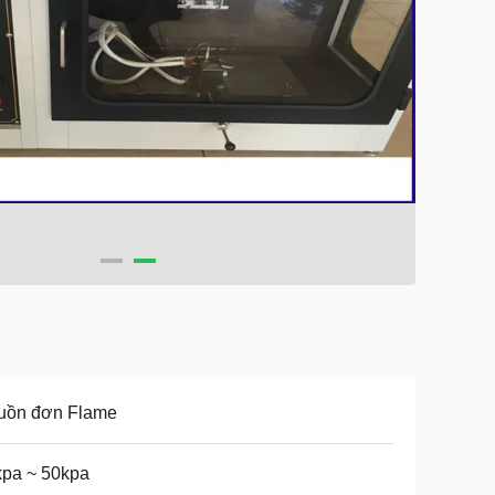
uồn đơn Flame
kpa ~ 50kpa