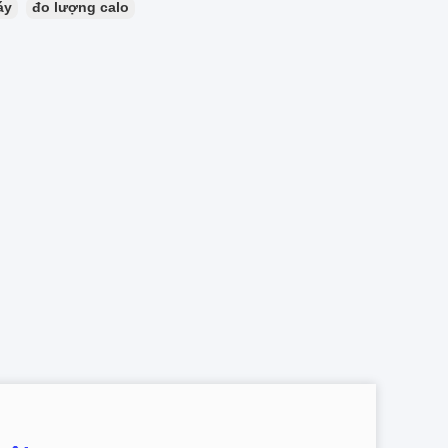
áy
đo lượng calo