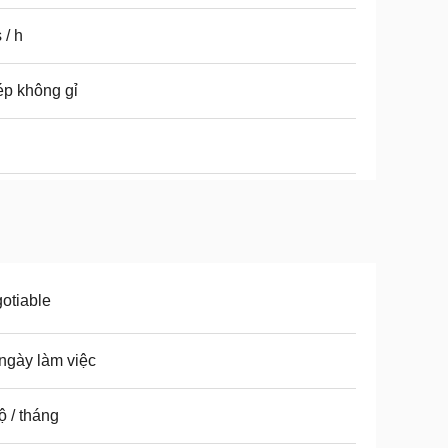
 / h
p không gỉ
otiable
ngày làm việc
ộ / tháng