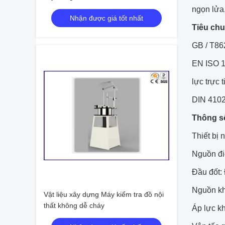
ngọn lửa,
Nhận được giá tốt nhất
Tiêu chu
GB / T86
EN ISO 1
lực trực 
DIN 410
Thông số
Thiết bị 
Nguồn đi
Đầu đốt: 
Nguồn kh
Vật liệu xây dựng Máy kiểm tra đồ nội
thất không dễ cháy
Áp lực k