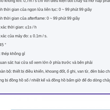
ió không khí: 0,7m / s chỉ với điều kiện đốt cháy và mở nắp phá
h thời gian của ngọn lửa liên tục: 0 ~ 99 phút 99 giây
h thời gian của afterflame: 0 ~ 99 phút 99 giây
xác thời gian: ≤1s / h
xác của máy đo: ± 0.1m / s.
45 °
: thép không gỉ
uan sát: hai cửa sổ xem lớn ở phía trước và bên phải
toàn bộ: thiết bị điều khiển, khoang đốt, ổ ghi, van từ, đèn báo 
g bị đồng hồ số / nhiệt kế và đồng hồ bấm giờ để đo dòng chảy