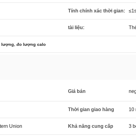
Tính chính xác thời gian:
≤1s
tài liệu:
Thé
,
i lượng
đo lượng calo
Giá bán
neg
Thời gian giao hàng
10 
stern Union
Khả năng cung cấp
3 b