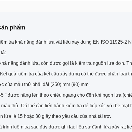
sản phẩm
 kiểm tra khả năng đánh lửa vật liệu xây dựng EN ISO 11925-2
tả:
 khả năng đánh lửa, còn được gọi là kiểm tra nguồn lửa đơn. T
Kết quả kiểm tra của kết cấu xây dựng có thể được phân loại t
ớc của mẫu thử phải dài (250) mm (90) mm.
45 ° được nâng lên theo chiều ngang cho đến khi ngọn lửa (chi
 mẫu thử. Có thể cần tiến hành kiểm tra để tiếp xúc với bề mặt 
 lửa là 15 hoặc 30 giây theo yêu cầu của nhà tài trợ.
 trình kiểm tra sau đây được ghi lại: liệu sự đánh lửa xảy ra;