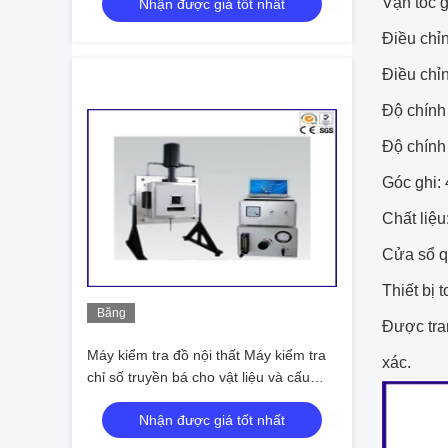
Vận tốc g
Nhận được giá tốt nhất
Điều chỉn
Điều chỉn
Độ chính 
Độ chính 
Góc ghi: 
Chất liệu
Cửa sổ q
Thiết bị 
Băng
Được tran
hình
Máy kiểm tra đồ nội thất Máy kiểm tra
xác.
chỉ số truyền bá cho vật liệu và cấu
trúc xây dựng
Nhận được giá tốt nhất