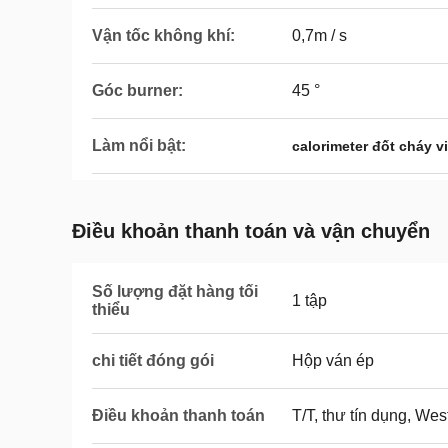
Vận tốc không khí:
0,7m / s
Góc burner:
45 °
Làm nổi bật:
calorimeter đốt cháy v
Điều khoản thanh toán và vận chuyển
Số lượng đặt hàng tối
1 tập
thiểu
chi tiết đóng gói
Hộp ván ép
Điều khoản thanh toán
T/T, thư tín dụng, We