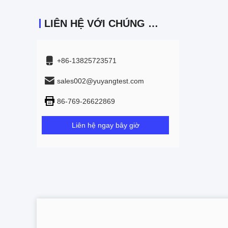
LIÊN HỆ VỚI CHÚNG TÔI
+86-13825723571
sales002@yuyangtest.com
86-769-26622869
Liên hệ ngay bây giờ