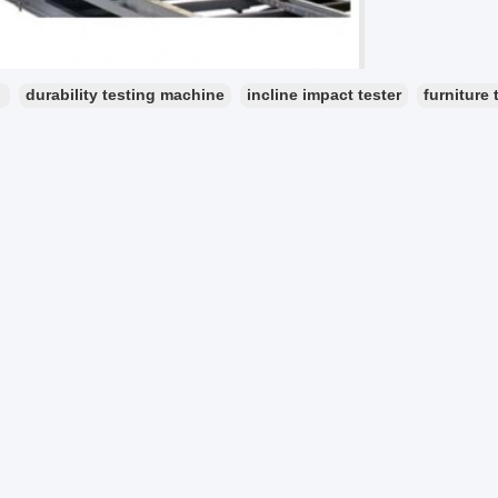
：
durability testing machine
incline impact tester
furniture