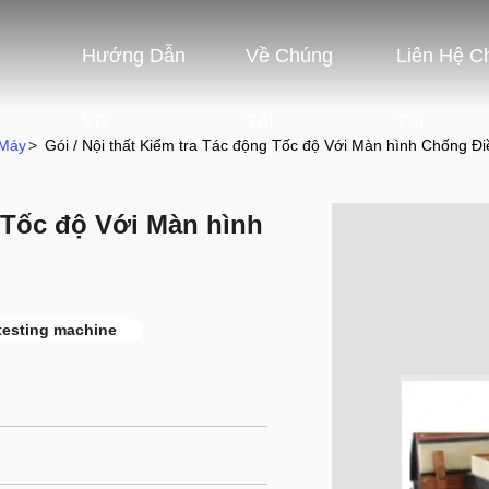
Hướng Dẫn
Về Chúng
Liên Hệ C
VR
Tôi
Tôi
 Máy
>
Gói / Nội thất Kiểm tra Tác động Tốc độ Với Màn hình Chống Đi
g Tốc độ Với Màn hình
 testing machine