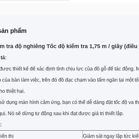
sản phẩm
m tra độ nghiêng Tốc độ kiểm tra 1,75 m / giây (điều
tả:
ược thiết kế để xác định tính chịu lực của đồ gỗ để tác động.
M
 của bàn làm việc, trên đó đồ đạc chạm vào tấm ngăn tại một tố
ho thiệt hại.
sử dụng màn hình cảm ứng, bạn có thể dễ dàng đặt tốc độ va th
quị.
Nó sẽ dừng tự động sau khi đạt được giá trị thiết lập.
:
iển thị
Giám sát ngay lập tức ki