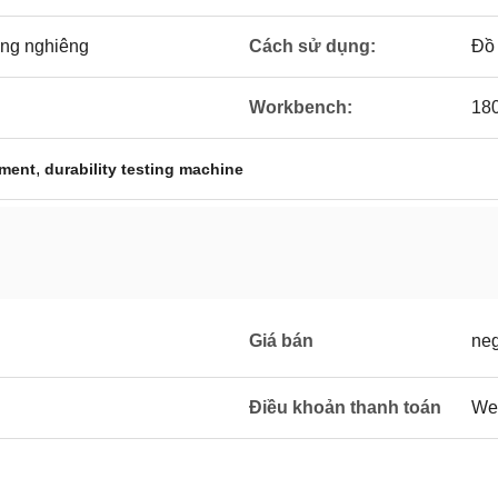
êng nghiêng
Cách sử dụng:
Đồ 
Workbench:
18
,
pment
durability testing machine
Giá bán
neg
Điều khoản thanh toán
Wes