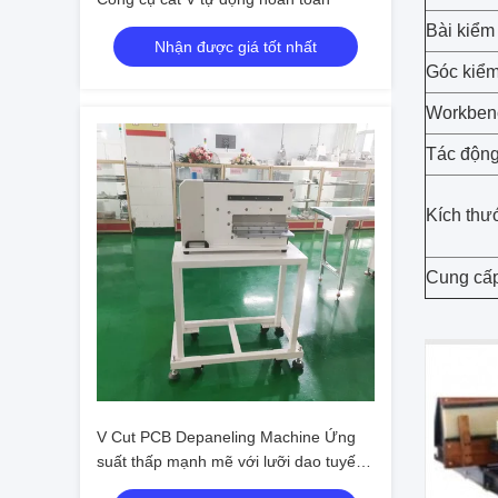
Bài kiểm 
Nhận được giá tốt nhất
Góc kiểm
Workben
Tác động
Kích thướ
Cung cấ
V Cut PCB Depaneling Machine Ứng
suất thấp mạnh mẽ với lưỡi dao tuyến
tính