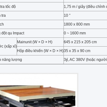
tra tốc độ
1,75 m / giây (điều chỉnh
 tra
10 °
ch
1800 x 800 mm
 đột qu Impact
0 ~ 1600 mm
Mainunit (W × D × H)
645 x 215 x 205 cm
c (xấp xỉ)
Hộp điều khiển (W × D × H)
35 x 35 x 90 cm
p năng lượng
3∮, AC 380V (hoặc người