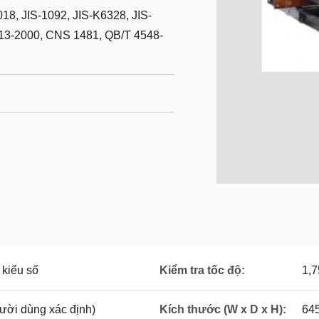
8, JIS-1092, JIS-K6328, JIS-
13-2000, CNS 1481, QB/T 4548-
 kiểu số
Kiểm tra tốc độ:
1,7
ười dùng xác định)
Kích thước (W x D x H):
645