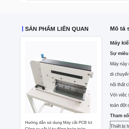
Mô tả 
SẢN PHẨM LIÊN QUAN
Máy kiể
Sự miêu 
Máy này đ
di chuyển
nội thất c
Với việc 
toán đột 
Tham số
Hướng dẫn sử dụng Máy cắt PCB Ict
Thiết bị h
Công cụ cắt V tự động hoàn toàn