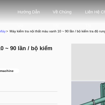
Hướng Dẫn
Về Chúng
Liên Hệ C
VR
Tôi
Tôi
 Máy
>
Máy kiểm tra nội thất màu xanh 10 ~ 90 lần / bộ kiểm tra độ run
0 ~ 90 lần / bộ kiểm
g machine