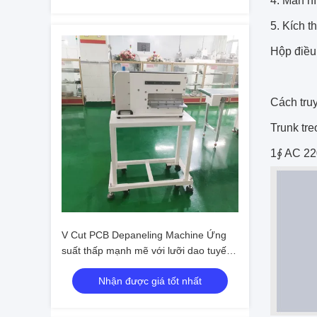
4. Màn hì
5. Kích 
Hộp điều
Cách tru
Trunk tre
1∮ AC 22
V Cut PCB Depaneling Machine Ứng
suất thấp mạnh mẽ với lưỡi dao tuyến
tính
Nhận được giá tốt nhất