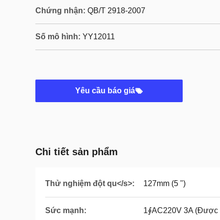
Chứng nhận:
QB/T 2918-2007
Số mô hình:
YY12011
Yêu cầu báo giá
Chi tiết sản phẩm
Thử nghiệm đột qu</s>:
127mm (5 ")
Sức mạnh:
1∮AC220V 3A (Được x