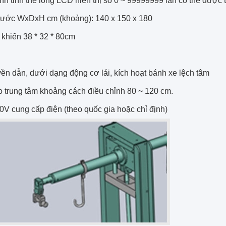
nh tinh thể lỏng LCD hiển thị số 0 ~ 99999999 lần có thể được t
thước WxDxH cm (khoảng): 140 x 150 x 180
 khiển 38 * 32 * 80cm
yền dẫn, dưới dạng động cơ lái,
kích hoạt
bánh xe lệch tâm
o trung tâm khoảng cách điều chỉnh 80 ~ 120 cm.
0V cung cấp điện (theo quốc gia hoặc chỉ định)