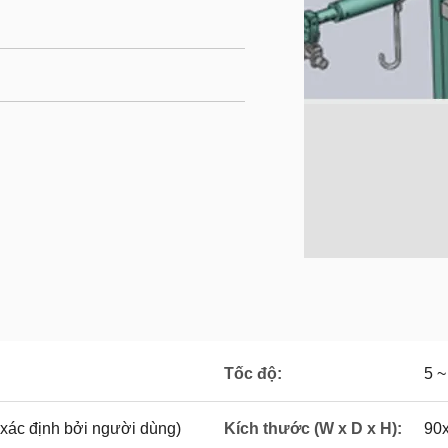
Tốc độ:
5 ~
ác định bởi người dùng)
Kích thước (W x D x H):
90