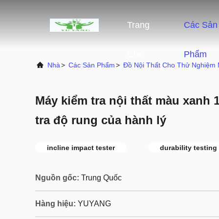
Trang
Các Sản
Chủ
Phẩm
Nhà
>
Các Sản Phẩm
>
Đồ Nội Thất Cho Thử Nghiệm
Máy kiểm tra nội thất màu xanh 1
tra độ rung của hành lý
incline impact tester
durability testin
Nguồn gốc:
Trung Quốc
Hàng hiệu:
YUYANG