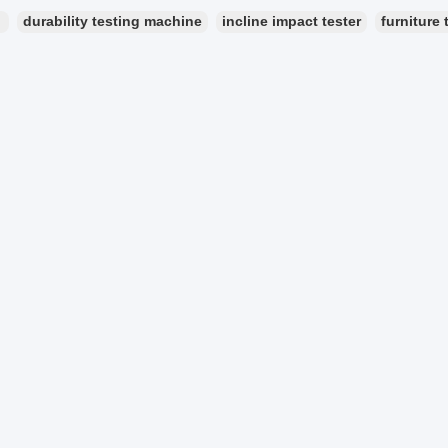
：
durability testing machine
incline impact tester
furniture