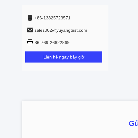
+86-13825723571
sales002@yuyangtest.com
86-769-26622869
Liên hệ ngay bây giờ
Gử