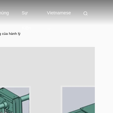
húng
Sự
Vietnamese
Kiện
g của hành lý