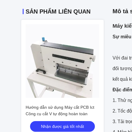
Mô tả 
SẢN PHẨM LIÊN QUAN
Máy kiể
Sự miêu 
Với đai 
đối tượn
kết quả k
Đặc điểm
1. Thử n
Hướng dẫn sử dụng Máy cắt PCB Ict
2. Tốc độ
Công cụ cắt V tự động hoàn toàn
3. Tải tr
Nhận được giá tốt nhất