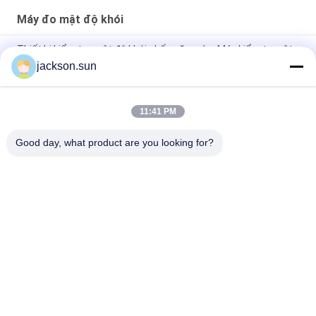
Máy đo mật độ khói
Thiết bị kiểm tra mật độ khói chống ăn mòn, Máy kiểm tra vật
liệu xây dựng 3A
jackson.sun
Máy kiểm tra mật độ khói DC 12V CE, Máy kiểm tra đồ đạc 150
× 45 × 40cm
11:41 PM
ASTM D2843 Vật liệu xây dựng Phân hủy Đốt cháy Mật độ Khói
Good day, what product are you looking for?
Danh mục phổ biến
Tất cả
các
Thiết Bị Kiểm Tra 
Máy Kiểm Tra Tính 
Khả Năng Cháy
Dễ Cháy Theo Chiều 
Dọc
Bộ Kiểm Tra Khả 
Thiết Bị Kiểm Tra 
Năng Cháy Ngang
Lửa
Vật Liệu Xây Dựng 
Môi Trường Kiểm 
Fire Tester
Tra Buồng