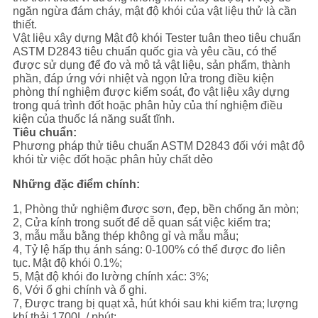
CHÍNH
ngăn ngừa đám cháy, mật độ khói của vật liệu thử là cần
thiết.
SÁCH
Vật liệu xây dựng Mật độ khói Tester tuân theo tiêu chuẩn
ASTM D2843 tiêu chuẩn quốc gia và yêu cầu, có thể
BẢO
được sử dụng để đo và mô tả vật liệu, sản phẩm, thành
MẬT
phần, đáp ứng với nhiệt và ngọn lửa trong điều kiện
phòng thí nghiệm được kiểm soát, đo vật liệu xây dựng
trong quá trình đốt hoặc phân hủy của thí nghiệm điều
kiện của thuốc lá năng suất tĩnh.
Tiêu chuẩn:
Phương pháp thử tiêu chuẩn ASTM D2843 đối với mật độ
khói từ việc đốt hoặc phân hủy chất dẻo
Những đặc điểm chính:
1, Phòng thử nghiệm được sơn, đẹp, bền chống ăn mòn;
2, Cửa kính trong suốt để dễ quan sát việc kiểm tra;
3, mẫu mẫu bằng thép không gỉ và mẫu mẫu;
4, Tỷ lệ hấp thụ ánh sáng: 0-100% có thể được đo liên
tục.
Mật độ khói 0.1%;
5, Mật độ khói đo lường chính xác: 3%;
6, Với ổ ghi chính và ổ ghi.
7, Được trang bị quạt xả, hút khói sau khi kiểm tra;
lượng
khí thải 1700L / phút;