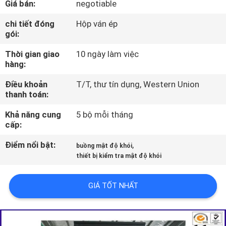
Giá bán:
negotiable
VỀ
CHÚNG
chi tiết đóng
Hộp ván ép
gói:
TÔI
Thời gian giao
10 ngày làm việc
hàng:
THAM
Điều khoản
T/T, thư tín dụng, Western Union
QUAN
thanh toán:
NHÀ
Khả năng cung
5 bộ mỗi tháng
MÁY
cấp:
Điểm nổi bật:
,
buồng mật độ khói
LIÊN
thiết bị kiểm tra mật độ khói
HỆ
GIÁ TỐT NHẤT
CHÚNG
TÔI