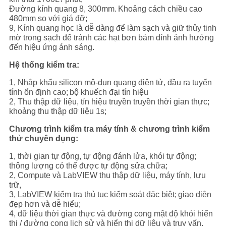
Đường kính quang 8, 300mm.
Khoảng cách chiều cao
480mm so với giá đỡ;
9, Kính quang học là dễ dàng để làm sạch và giữ thủy tinh
mờ trong sạch để tránh các hạt bơn bám dính ảnh hưởng
đến hiệu ứng ánh sáng.
Hệ thống kiểm tra:
1, Nhập khẩu silicon mô-đun quang điện tử, đầu ra tuyến
tính ổn định cao;
bộ khuếch đại tín hiệu
2, Thu thập dữ liệu, tín hiệu truyền truyền thời gian thực;
khoảng thu thập dữ liệu 1s;
Chương trình kiểm tra máy tính & chương trình kiểm
thử chuyên dụng:
1, thời gian tự động, tự động đánh lửa, khói tự động;
thông lượng có thể được tự động sửa chữa;
2, Compute và LabVIEW thu thập dữ liệu, máy tính, lưu
trữ,
3, LabVIEW kiểm tra thủ tục kiểm soát đặc biệt;
giao diện
đẹp hơn và dễ hiểu;
4, dữ liệu thời gian thực và đường cong mật độ khói hiển
thị / đường cong lịch sử và hiển thị dữ liệu và truy vấn.