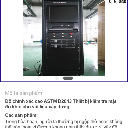
TIN
TỨC
YÊU
CẦU
BÁO
GIÁ
SƠ
Mô tả sản phẩm
ĐỒ
Độ chính xác cao ASTM D2843 Thiết bị kiểm tra mật
TRANG
độ khói cho vật liệu xây dựng
WEB
Các sản phẩm:
Trong hỏa hoạn, người ta thường bị ngộp thở hoặc không
thể trốn thoát vì đường không nhìn thấy được, vì vậy để