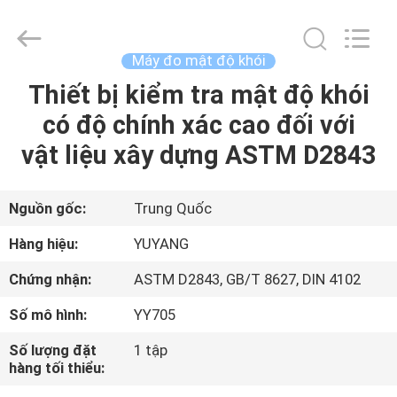
©
2017
-
2026
DONGGUAN
Máy đo mật độ khói
YUYANG
INSTRUMENT
CO.,
Thiết bị kiểm tra mật độ khói
TRANG
LTD.
All
có độ chính xác cao đối với
CHỦ
Rights
Reserved.
vật liệu xây dựng ASTM D2843
CÁC
SẢN
Nguồn gốc:
Trung Quốc
PHẨM
Hàng hiệu:
YUYANG
Chứng nhận:
ASTM D2843, GB/T 8627, DIN 4102
HƯỚNG
Số mô hình:
YY705
DẪN
Số lượng đặt
1 tập
VR
hàng tối thiểu: