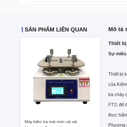
Mô tả 
SẢN PHẨM LIÊN QUAN
Thiết b
Sự miêu 
Thiết bị 
của Kiểm 
tra cháy
FT2; để đ
thực hiện
Máy kiểm tra mài mòn vải vải
Phương ph