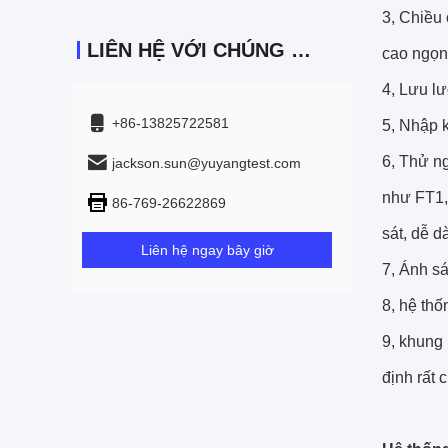
3, Chiều
LIÊN HỆ VỚI CHÚNG TÔI
cao ngọn
4, Lưu lư
+86-13825722581
5, Nhập k
6, Thử n
jackson.sun@yuyangtest.com
như FT1, 
86-769-26622869
sát, dễ 
Liên hệ ngay bây giờ
7, Ánh s
8, hệ thố
9, khung 
định rất 