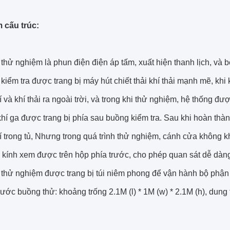
 cấu trúc:
thử nghiệm là phun điện điện áp tấm, xuất hiện thanh lịch, và b
kiểm tra được trang bị máy hút chiết thải khí thải mạnh mẽ, khi
 và khí thải ra ngoài trời, và trong khi thử nghiệm, hệ thống đượ
hí ga được trang bị phía sau buồng kiểm tra. Sau khi hoàn thà
 trong tủ, Nhưng trong quá trình thử nghiệm, cánh cửa không kh
 kính xem được trên hộp phía trước, cho phép quan sát dễ dàng
 thử nghiệm được trang bị túi niêm phong để vận hành bộ phận 
hước buồng thử: khoảng trống 2.1M (l) * 1M (w) * 2.1M (h), dung 