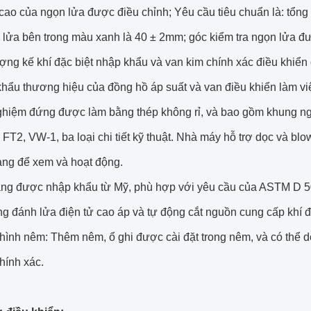
 cao của ngọn lửa được điều chỉnh;
Yêu cầu tiêu chuẩn là: tổn
 lửa bên trong màu xanh là 40 ± 2mm;
góc kiểm tra ngọn lửa đư
ợng kế khí đặc biệt nhập khẩu và van kim chính xác điều khiển 
hẩu thương hiệu của đồng hồ áp suất và van điều khiển làm việ
ghiệm đứng được làm bằng thép không rỉ, và bao gồm khung ngan
FT2, VW-1, ba loại chi tiết kỹ thuật.
Nhà máy hỗ trợ dọc và blo
dàng để xem và hoạt động.
áng được nhập khẩu từ Mỹ, phù hợp với yêu cầu của ASTM D 
ng đánh lửa điện tử cao áp và tự động cắt nguồn cung cấp khí đ
hình nêm: Thêm nêm, ổ ghi được cài đặt trong nêm, và có thể dễ 
chính xác.