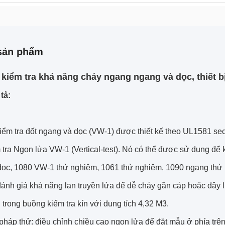
sản phẩm
ị kiểm tra khả năng cháy ngang ngang và dọc, thiết 
tả:
kiểm tra đốt ngang và dọc (VW-1) được thiết kế theo UL1581 se
tra Ngọn lửa VW-1 (Vertical-test).
Nó có thể được sử dụng để 
 dọc, 1080 VW-1 thử nghiệm, 1061 thử nghiệm, 1090 ngang th
ánh giá khả năng lan truyền lửa để dễ cháy gần cáp hoặc dây li
 trong buồng kiểm tra kín với dung tích 4,32 M3.
áp thử: điều chỉnh chiều cao ngọn lửa để đặt mẫu ở phía trên ng