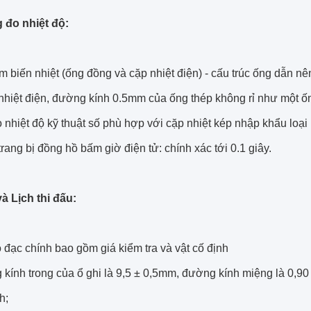
 đo nhiệt độ:
m biến nhiệt (ống đồng và cặp nhiệt điện) - cấu trúc ống dẫn nê
nhiệt điện, đường kính 0.5mm của ống thép không rỉ như một ốn
 nhiệt độ kỹ thuật số phù hợp với cặp nhiệt kép nhập khẩu loại
rang bị đồng hồ bấm giờ điện tử: chính xác tới 0.1 giây.
và Lịch thi đấu:
 đạc chính bao gồm giá kiểm tra và vật cố định
 kính trong của ổ ghi là 9,5 ± 0,5mm, đường kính miệng là 0,9
h;