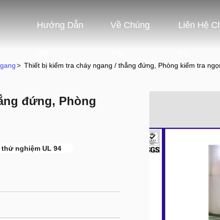
Hướng Dẫn
Về Chúng
Liên Hệ C
VR
Tôi
Tôi
Ngang
>
Thiết bị kiểm tra cháy ngang / thẳng đứng, Phòng kiểm tra ng
thẳng đứng, Phòng
ị thử nghiệm UL 94