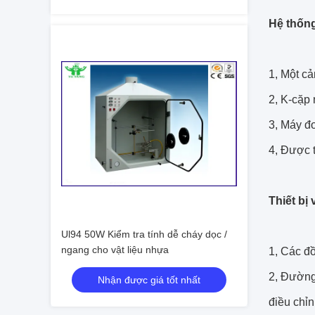
Hệ thống
1, Một cả
2, K-cặp 
3, Máy đo
4, Được t
Thiết bị 
Ul94 50W Kiểm tra tính dễ cháy dọc /
ngang cho vật liệu nhựa
1, Các đồ
2, Đường
Nhận được giá tốt nhất
điều chỉn