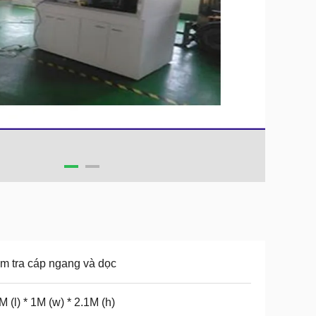
m tra cáp ngang và dọc
M (l) * 1M (w) * 2.1M (h)