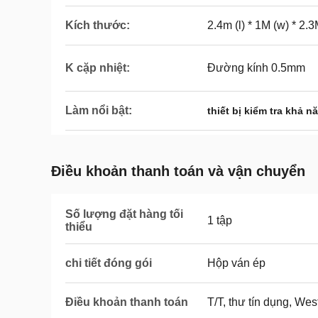
Kích thước:
2.4m (l) * 1M (w) * 2.3
K cặp nhiệt:
Đường kính 0.5mm
Làm nổi bật:
thiết bị kiểm tra khả 
Điều khoản thanh toán và vận chuyển
Số lượng đặt hàng tối
1 tập
thiểu
chi tiết đóng gói
Hộp ván ép
Điều khoản thanh toán
T/T, thư tín dụng, We