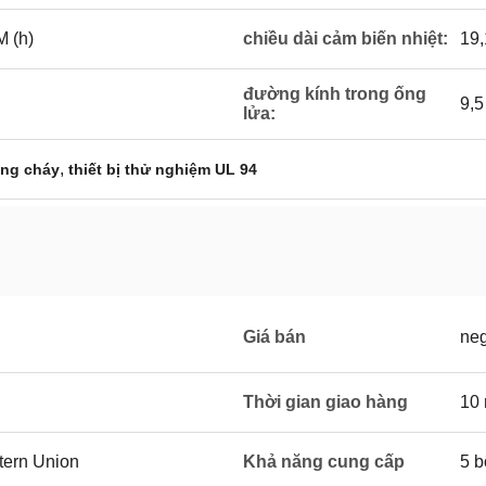
M (h)
chiều dài cảm biến nhiệt:
19
đường kính trong ống
9,5
lửa:
,
năng cháy
thiết bị thử nghiệm UL 94
Giá bán
neg
Thời gian giao hàng
10 
stern Union
Khả năng cung cấp
5 b