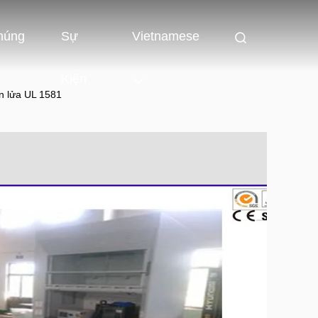
húng
Sự
Vietnamese
Kiện
ọn lửa UL 1581