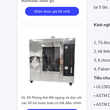
Martindale Tester giá
lại 5 lần
Nhận được giá tốt nhất
Kinh ng
1, Tủ đượ
2, hệ thố
3, 6 chươ
4, Palner
Tiêu chu
• UL1581
• ASTM 
UL 94 Phòng thử đốt ngang và dọc với
các hỗ trợ hoàn toàn có thể điều chỉnh
• ASTM 