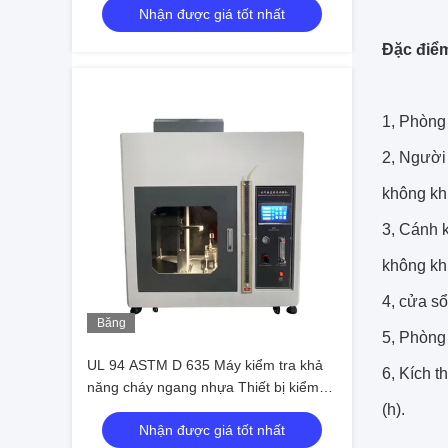
Nhận được giá tốt nhất
Đặc điểm
1, Phòng 
2, Người 
không khí
3, Cánh k
không khí
4, cửa sổ
Băng
5, Phòng
hình
UL 94 ASTM D 635 Máy kiểm tra khả
6, Kích t
năng cháy ngang nhựa Thiết bị kiểm
tra tốc độ cháy
(h).
Nhận được giá tốt nhất