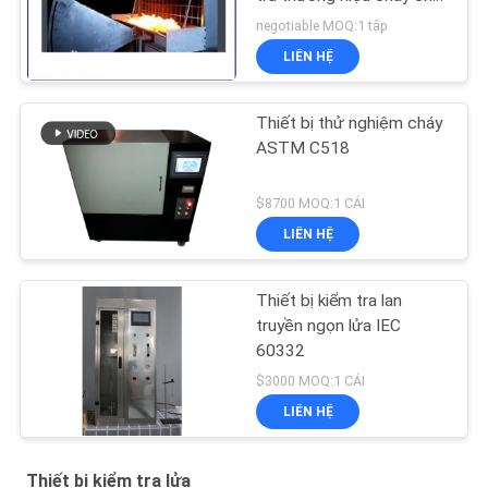
việc lan truyền năng
negotiable MOQ:1 tập
lượng mặt trời
LIÊN HỆ
Thiết bị thử nghiệm cháy
ASTM C518
$8700 MOQ:1 CÁI
LIÊN HỆ
Thiết bị kiểm tra lan
truyền ngọn lửa IEC
60332
$3000 MOQ:1 CÁI
LIÊN HỆ
Thiết bị kiểm tra lửa