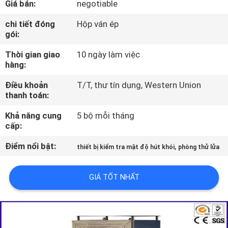
Giá bán:
negotiable
VỀ
CHÚNG
chi tiết đóng
Hộp ván ép
gói:
TÔI
Thời gian giao
10 ngày làm việc
hàng:
THAM
Điều khoản
T/T, thư tín dụng, Western Union
QUAN
thanh toán:
NHÀ
Khả năng cung
5 bộ mỗi tháng
MÁY
cấp:
Điểm nổi bật:
,
thiết bị kiểm tra mật độ hút khói
phòng thử lửa
LIÊN
HỆ
GIÁ TỐT NHẤT
CHÚNG
TÔI