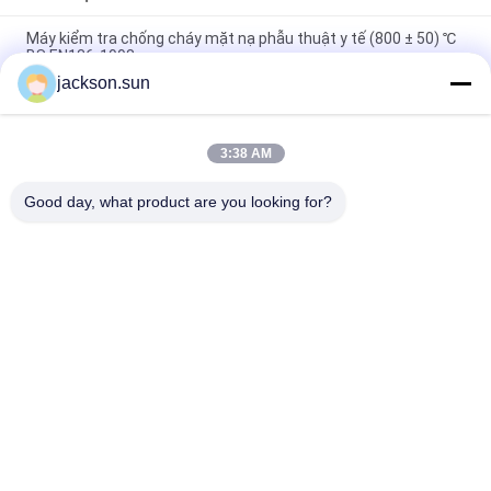
Máy kiểm tra chống cháy mặt nạ phẫu thuật y tế (800 ± 50) ℃
BS EN136-1998
jackson.sun
100 ~ 450 ℃ Bộ kiểm tra chỉ số dòng chảy tan chảy MFR MVR
Nhựa nhiệt dẻo ISO 1133 ASTM D1238
3:38 AM
Máy thử pin thương hiệu năng lượng mặt trời của ngọn lửa &
đốt cháy UL 1730 & IEC 61730-2
Good day, what product are you looking for?
Danh mục phổ biến
Tất cả
các
Thiết Bị Kiểm Tra 
Máy Kiểm Tra Tính 
Khả Năng Cháy
Dễ Cháy Theo Chiều 
Dọc
Bộ Kiểm Tra Khả 
Thiết Bị Kiểm Tra 
Năng Cháy Ngang
Lửa
Vật Liệu Xây Dựng 
Môi Trường Kiểm 
Fire Tester
Tra Buồng