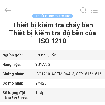
©
2017
-
2026
DONGGUAN
Thiết bị kiểm tra lửa
YUYANG
INSTRUMENT
CO.,
Thiết bị kiểm tra cháy bền
TRANG
LTD.
All
Thiết bị kiểm tra độ bền của
CHỦ
Rights
Reserved.
ISO 1210
CÁC
SẢN
Nguồn gốc:
Trung Quốc
PHẨM
Hàng hiệu:
YUYANG
Chứng nhận:
ISO1210, ASTM D6413, CFR1615/1616
HƯỚNG
Số mô hình:
YY426
DẪN
Số lượng đặt
1 tập
VR
hàng tối thiểu: