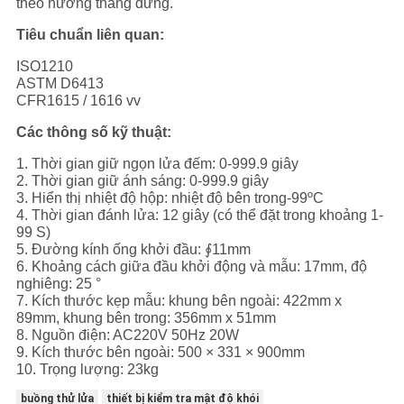
theo hướng thẳng đứng.
CHÍNH
Tiêu chuẩn liên quan:
SÁCH
ISO1210
BẢO
ASTM D6413
MẬT
CFR1615 / 1616 vv
Các thông số kỹ thuật:
1. Thời gian giữ ngọn lửa đếm: 0-999.9 giây
2. Thời gian giữ ánh sáng: 0-999.9 giây
3. Hiển thị nhiệt độ hộp: nhiệt độ bên trong-99ºC
4. Thời gian đánh lửa: 12 giây (có thể đặt trong khoảng 1-
99 S)
5. Đường kính ống khởi đầu: ∮11mm
6. Khoảng cách giữa đầu khởi động và mẫu: 17mm, độ
nghiêng: 25 °
7. Kích thước kẹp mẫu: khung bên ngoài: 422mm x
89mm, khung bên trong: 356mm x 51mm
8. Nguồn điện: AC220V 50Hz 20W
9. Kích thước bên ngoài: 500 × 331 × 900mm
10. Trọng lượng: 23kg
buồng thử lửa
thiết bị kiểm tra mật độ khói