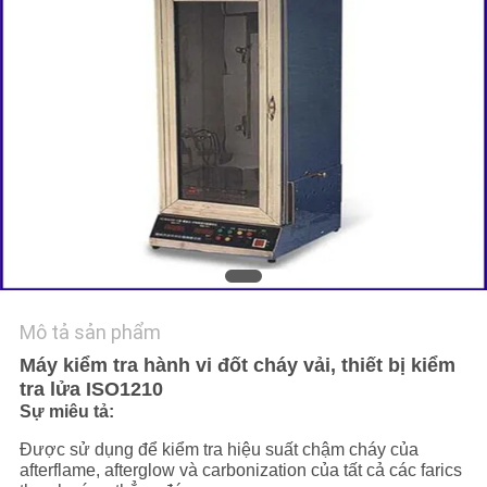
TIN
TỨC
YÊU
CẦU
BÁO
GIÁ
SƠ
Mô tả sản phẩm
ĐỒ
Máy kiểm tra hành vi đốt cháy vải, thiết bị kiểm
tra lửa ISO1210
TRANG
Sự miêu tả:
WEB
Được sử dụng để kiểm tra hiệu suất chậm cháy của
afterflame, afterglow và carbonization của tất cả các farics