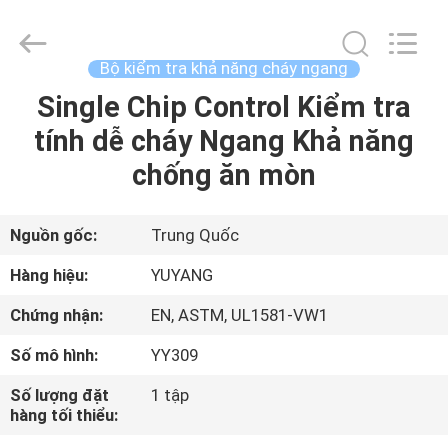
©
2017
-
2026
DONGGUAN
Bộ kiểm tra khả năng cháy ngang
YUYANG
INSTRUMENT
CO.,
Single Chip Control Kiểm tra
TRANG
LTD.
All
tính dễ cháy Ngang Khả năng
CHỦ
Rights
Reserved.
chống ăn mòn
CÁC
SẢN
Nguồn gốc:
Trung Quốc
PHẨM
Hàng hiệu:
YUYANG
Chứng nhận:
EN, ASTM, UL1581-VW1
HƯỚNG
Số mô hình:
YY309
DẪN
Số lượng đặt
1 tập
VR
hàng tối thiểu: