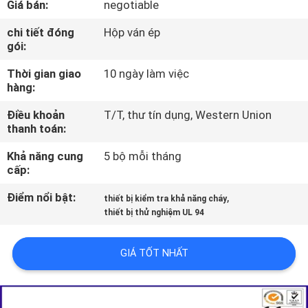
Giá bán:
negotiable
VỀ
CHÚNG
chi tiết đóng
Hộp ván ép
gói:
TÔI
Thời gian giao
10 ngày làm việc
hàng:
THAM
Điều khoản
T/T, thư tín dụng, Western Union
QUAN
thanh toán:
NHÀ
Khả năng cung
5 bộ mỗi tháng
MÁY
cấp:
Điểm nổi bật:
,
thiết bị kiểm tra khả năng cháy
LIÊN
thiết bị thử nghiệm UL 94
HỆ
GIÁ TỐT NHẤT
CHÚNG
TÔI