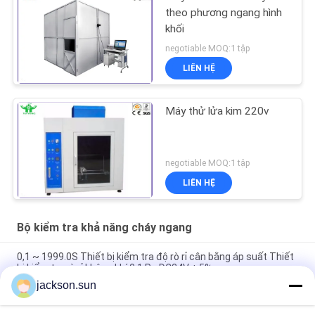
theo phương ngang hình
khối
negotiable MOQ:1 tập
LIÊN HỆ
Máy thử lửa kim 220v
negotiable MOQ:1 tập
LIÊN HỆ
Bộ kiểm tra khả năng cháy ngang
0,1 ~ 1999.0S Thiết bị kiểm tra độ rò rỉ cân bằng áp suất Thiết
bị kiểm tra rò rỉ không khí 0,1 Pa DC24V ± 5%
jackson.sun
Máy thí nghiệm đốt cháy ngang bằng nhựa ISO 9772 / Máy thử
độ dễ cháy HB94