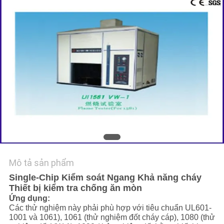
TIN
TỨC
YÊU
CẦU
BÁO
GIÁ
SƠ
Mô tả sản phẩm
ĐỒ
Single-Chip Kiểm soát Ngang Khả năng cháy
TRANG
Thiết bị kiểm tra chống ăn mòn
WEB
Ứng dụng:
Các thử nghiệm này phải phù hợp với tiêu chuẩn UL601-
1001 và 1061), 1061 (thử nghiệm đốt cháy cáp), 1080 (thử