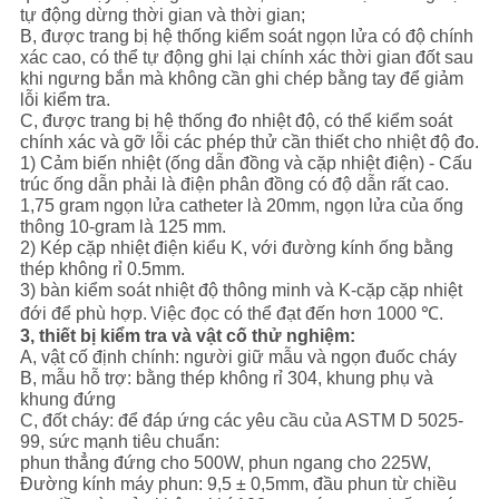
tự động dừng thời gian và thời gian;
B, được trang bị hệ thống kiểm soát ngọn lửa có độ chính
xác cao, có thể tự động ghi lại chính xác thời gian đốt sau
khi ngưng bắn mà không cần ghi chép bằng tay để giảm
lỗi kiểm tra.
C, được trang bị hệ thống đo nhiệt độ, có thể kiểm soát
chính xác và gỡ lỗi các phép thử cần thiết cho nhiệt độ đo.
1) Cảm biến nhiệt (ống dẫn đồng và cặp nhiệt điện) - Cấu
trúc ống dẫn phải là điện phân đồng có độ dẫn rất cao.
1,75 gram ngọn lửa catheter là 20mm, ngọn lửa của ống
thông 10-gram là 125 mm.
2) Kép cặp nhiệt điện kiểu K, với đường kính ống bằng
thép không rỉ 0.5mm.
3) bàn kiểm soát nhiệt độ thông minh và K-cặp cặp nhiệt
đới để phù hợp.
Việc đọc có thể đạt đến hơn 1000 ℃.
3, thiết bị kiểm tra và vật cố thử nghiệm:
A, vật cố định chính: người giữ mẫu và ngọn đuốc cháy
B, mẫu hỗ trợ: bằng thép không rỉ 304, khung phụ và
khung đứng
C, đốt cháy: để đáp ứng các yêu cầu của ASTM D 5025-
99, sức mạnh tiêu chuẩn:
phun thẳng đứng cho 500W, phun ngang cho 225W,
Đường kính máy phun: 9,5 ± 0,5mm, đầu phun từ chiều