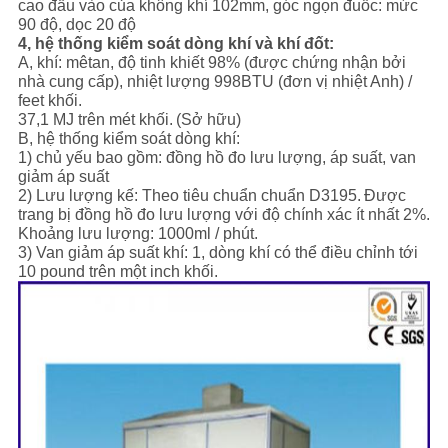
cao đầu vào của không khí 102mm, góc ngọn đuốc: mức
90 độ, dọc 20 độ
4, hệ thống kiểm soát dòng khí và khí đốt:
A, khí: mêtan, độ tinh khiết 98% (được chứng nhận bởi
nhà cung cấp), nhiệt lượng 998BTU (đơn vị nhiệt Anh) /
feet khối.
37,1 MJ trên mét khối.
(Sở hữu)
B, hệ thống kiểm soát dòng khí:
1) chủ yếu bao gồm: đồng hồ đo lưu lượng, áp suất, van
giảm áp suất
2) Lưu lượng kế: Theo tiêu chuẩn chuẩn D3195.
Được
trang bị đồng hồ đo lưu lượng với độ chính xác ít nhất 2%.
Khoảng lưu lượng: 1000ml / phút.
3) Van giảm áp suất khí: 1, dòng khí có thể điều chỉnh tới
10 pound trên một inch khối.