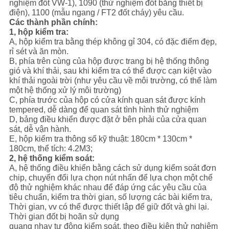
nghiệm đốt VW-1), 1090 (thử nghiệm đốt bằng thiết bị
CHÍNH
điện), 1100 (mẫu ngang / FT2 đốt cháy) yêu cầu.
SÁCH
Các thành phần chính:
1, hộp kiểm tra:
BẢO
A, hộp kiểm tra bằng thép không gỉ 304, có đặc điểm đẹp,
rỉ sét và ăn mòn.
MẬT
B, phía trên cùng của hộp được trang bị hệ thống thông
gió và khí thải, sau khi kiểm tra có thể được cạn kiệt vào
khí thải ngoài trời (như yêu cầu về môi trường, có thể làm
một hệ thống xử lý môi trường)
C, phía trước của hộp có cửa kính quan sát được kính
tempered, dễ dàng để quan sát tình hình thử nghiệm
D, bảng điều khiển được đặt ở bên phải của cửa quan
sát, dễ vận hành.
E, hộp kiểm tra thông số kỹ thuật: 180cm * 130cm *
180cm, thể tích: 4.2M3;
2, hệ thống kiểm soát:
A, hệ thống điều khiển bằng cách sử dụng kiểm soát đơn
chip, chuyển đổi lựa chọn nút nhấn để lựa chọn một chế
độ thử nghiệm khác nhau để đáp ứng các yêu cầu của
tiêu chuẩn, kiểm tra thời gian, số lượng các bài kiểm tra,
Thời gian, vv có thể được thiết lập để giữ đốt và ghi lại.
Thời gian đốt bị hoãn sử dụng
quang nhạy tự động kiểm soát, theo điều kiện thử nghiệm