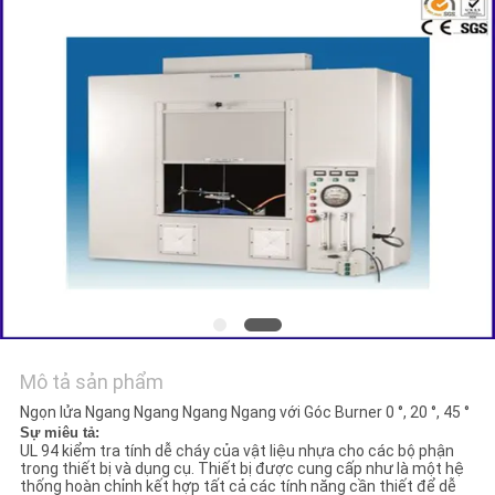
TIN
TỨC
YÊU
CẦU
BÁO
GIÁ
SƠ
ĐỒ
Mô tả sản phẩm
TRANG
Ngọn lửa Ngang Ngang Ngang Ngang với Góc Burner 0 °, 20 °, 45 °
Sự miêu tả:
WEB
UL 94 kiểm tra tính dễ cháy của vật liệu nhựa cho các bộ phận
trong thiết bị và dụng cụ. Thiết bị được cung cấp như là một hệ
thống hoàn chỉnh kết hợp tất cả các tính năng cần thiết để dễ