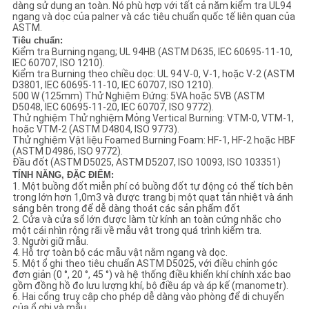
CHÍNH
dàng sử dụng an toàn. Nó phù hợp với tất cả năm kiểm tra UL94
ngang và dọc của palner và các tiêu chuẩn quốc tế liên quan của
ASTM.
SÁCH
Tiêu chuẩn:
Kiểm tra Burning ngang; UL 94HB (ASTM D635, IEC 60695-11-10,
BẢO
IEC 60707, ISO 1210).
Kiểm tra Burning theo chiều dọc: UL 94 V-0, V-1, hoặc V-2 (ASTM
MẬT
D3801, IEC 60695-11-10, IEC 60707, ISO 1210).
500 W (125mm) Thử Nghiệm Đứng: 5VA hoặc 5VB (ASTM
D5048, IEC 60695-11-20, IEC 60707, ISO 9772).
Thử nghiệm Thử nghiệm Mỏng Vertical Burning: VTM-0, VTM-1,
hoặc VTM-2 (ASTM D4804, ISO 9773).
Thử nghiệm Vật liệu Foamed Burning Foam: HF-1, HF-2 hoặc HBF
(ASTM D4986, ISO 9772).
Đầu đốt (ASTM D5025, ASTM D5207, ISO 10093, ISO 103351)
TÍNH NĂNG, ĐẶC ĐIỂM:
1. Một buồng đốt miễn phí có buồng đốt tự động có thể tích bên
trong lớn hơn 1,0m3 và được trang bị một quạt tản nhiệt và ánh
sáng bên trong để dễ dàng thoát các sản phẩm đốt
2. Cửa và cửa sổ lớn được làm từ kính an toàn cứng nhắc cho
một cái nhìn rộng rãi về mẫu vật trong quá trình kiểm tra.
3. Người giữ mẫu.
4. Hỗ trợ toàn bộ các mẫu vật nằm ngang và dọc.
5. Một ổ ghi theo tiêu chuẩn ASTM D5025, với điều chỉnh góc
đơn giản (0 °, 20 °, 45 °) và hệ thống điều khiển khí chính xác bao
gồm đồng hồ đo lưu lượng khí, bộ điều áp và áp kế (manometr).
6. Hai cổng truy cập cho phép dễ dàng vào phòng để di chuyển
của ổ ghi và mẫu.