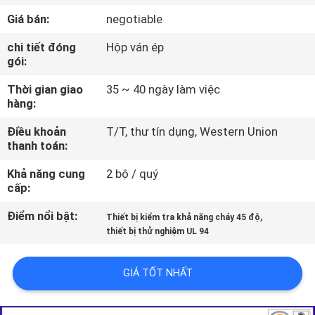
VỀ
Giá bán:
negotiable
CHÚNG
chi tiết đóng
Hộp ván ép
TÔI
gói:
Thời gian giao
35 ~ 40 ngày làm việc
THAM
hàng:
QUAN
Điều khoản
T/T, thư tín dụng, Western Union
thanh toán:
NHÀ
MÁY
Khả năng cung
2 bộ / quý
cấp:
Điểm nổi bật:
,
LIÊN
Thiết bị kiểm tra khả năng cháy 45 độ
thiết bị thử nghiệm UL 94
HỆ
CHÚNG
GIÁ TỐT NHẤT
TÔI