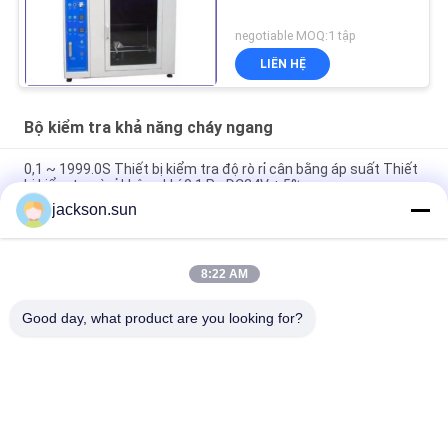
negotiable MOQ:1 tập
LIÊN HỆ
Bộ kiểm tra khả năng cháy ngang
0,1 ~ 1999.0S Thiết bị kiểm tra độ rò rỉ cân bằng áp suất Thiết
bị kiểm tra rò rỉ không khí 0,1 Pa DC24V ± 5%
jackson.sun
Máy thí nghiệm đốt cháy ngang bằng nhựa ISO 9772 / Máy thử
độ dễ cháy HB94
8:22 AM
FMVSS 302 Động cơ xe Vật liệu Ngang dễ cháy Tester Burning
Hành vi Thiết bị kiểm tra
Good day, what product are you looking for?
Danh mục phổ biến
Tất cả
các
Thiết Bị Kiểm Tra 
Máy Kiểm Tra Tính 
Khả Năng Cháy
Dễ Cháy Theo Chiều 