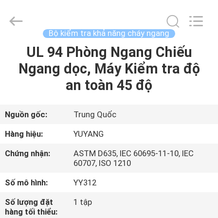
©
2017
-
2026
DONGGUAN
Bộ kiểm tra khả năng cháy ngang
YUYANG
INSTRUMENT
CO.,
UL 94 Phòng Ngang Chiếu
TRANG
LTD.
All
Ngang dọc, Máy Kiểm tra độ
CHỦ
Rights
Reserved.
an toàn 45 độ
CÁC
SẢN
Nguồn gốc:
Trung Quốc
PHẨM
Hàng hiệu:
YUYANG
Chứng nhận:
ASTM D635, IEC 60695-11-10, IEC
HƯỚNG
60707, ISO 1210
DẪN
Số mô hình:
YY312
VR
Số lượng đặt
1 tập
hàng tối thiểu: