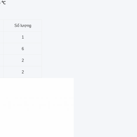
5 ℃
Số lượng
1
6
2
2