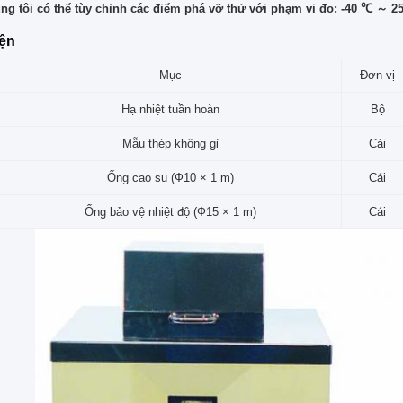
ng tôi có thể tùy chỉnh các điểm phá vỡ thử với phạm vi đo: -40 ℃ ～ 2
iện
Mục
Đơn vị
Hạ nhiệt tuần hoàn
Bộ
Mẫu thép không gỉ
Cái
Ống cao su (Ф10 × 1 m)
Cái
Ống bảo vệ nhiệt độ (Ф15 × 1 m)
Cái