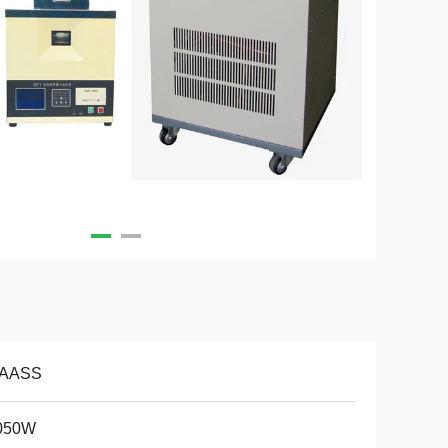
AASS
050W