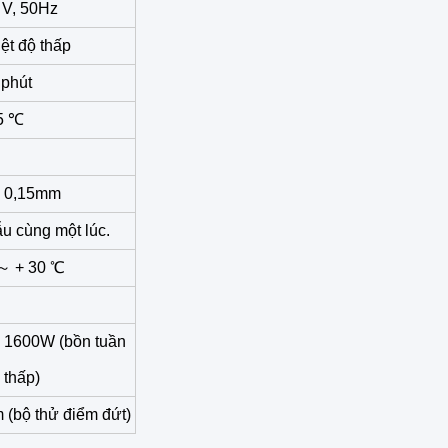
 V, 50Hz
ệt độ thấp
 phút
5 ℃
 0,15mm
ẫu cùng một lúc.
～ + 30 ℃
 1600W (bồn tuần
 thấp)
bộ thử điểm đứt)