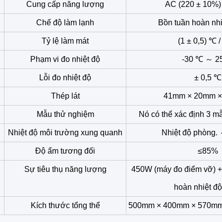
Cung cấp năng lượng
AC (220 ± 10%)
Chế độ làm lạnh
Bồn tuần hoàn nhi
Tỷ lệ làm mát
(1 ± 0,5) ℃ /
Phạm vi đo nhiệt độ
-30 ℃ ～ 2
Lỗi đo nhiệt độ
± 0,5 ℃
Thép lát
41mm × 20mm ×
Mẫu thử nghiệm
Nó có thể xác định 3 m
Nhiệt độ môi trường xung quanh
Nhiệt độ phòng.
Độ ẩm tương đối
≤85%
Sự tiêu thụ năng lượng
450W (máy đo điểm vỡ) +
hoàn nhiệt độ
Kích thước tổng thể
500mm × 400mm × 570mm (