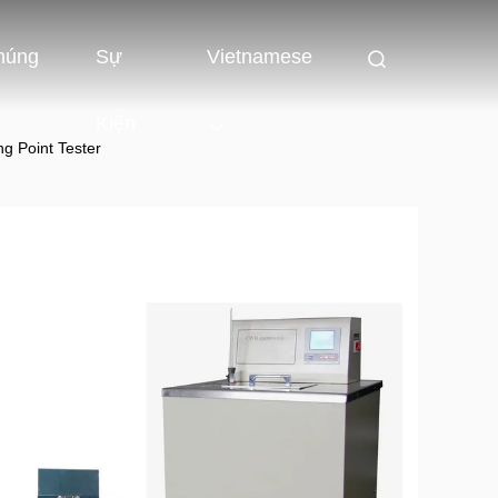
húng
Sự
Vietnamese
Kiện
g Point Tester