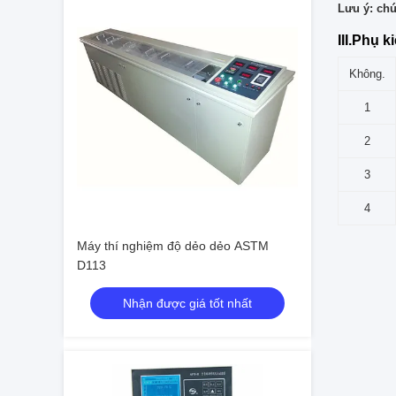
Lưu ý: chú
III.Phụ k
Không.
1
2
3
4
Máy thí nghiệm độ dẻo dẻo ASTM
D113
Nhận được giá tốt nhất