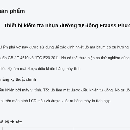
sản phẩm
Thiết bị kiểm tra nhựa đường tự động Fraass Phư
o điểm phá vỡ này được sử dụng để xác định nhiệt độ mà bitum có xu hướng
chuẩn GB / T 4510 và JTG E20-2011.
Nó có thể thực hiện ba thử nghiệm cùng m
Tốc độ làm mát được điều khiển bằng máy tính.
h năng kỹ thuật chính
ều khiển bởi máy vi tính.
Tốc độ làm mát được điều khiển tự động.
Nó tự độ
thị trên màn hình LCD màu và được xuất ra bằng máy in tích hợp.
số kỹ thuật: