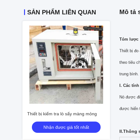
Mô tả 
SẢN PHẨM LIÊN QUAN
Tóm lược
Thiết bị đ
theo tiêu 
trung bình.
I. Các tín
Nó được đi
được hiển 
Thiết bị kiểm tra lò sấy màng mỏng
Nhận được giá tốt nhất
II.Thông 