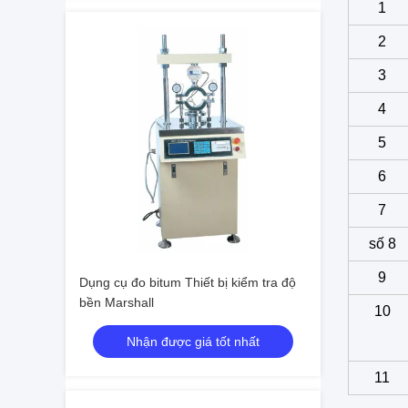
1
2
3
4
5
6
7
số 8
9
Dụng cụ đo bitum Thiết bị kiểm tra độ
bền Marshall
10
Nhận được giá tốt nhất
11