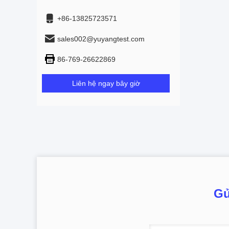
+86-13825723571
sales002@yuyangtest.com
86-769-26622869
Liên hệ ngay bây giờ
Gử