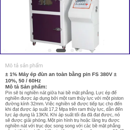
TIN
TỨC
YÊU
CẦU
BÁO
Mô tả sản phẩm
GIÁ
± 1% Máy ép đùn an toàn bằng pin FS 380V ±
10%, 50 / 60Hz
SƠ
Mô tả Sản phẩm:
Pin sẽ bị nghiền nát giữa hai bề mặt phẳng.
Lực ép để
ĐỒ
nghiền được áp dụng bởi một ram thủy lực với một piston
đường kính 32mm.
Việc nghiền sẽ được tiếp tục cho đến
TRANG
khi đạt được áp suất 17,2 Mpa trên ram thủy lực, dẫn đến
WEB
lực áp dụng là 13KN. Khi áp suất tối đa đã đạt được, nó
sẽ được giải phóng.
Một pin hình trụ hoặc lăng trụ được
nghiền nát với trục dọc song song với các bề mặt phẳng