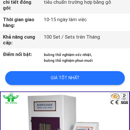
chi tiết đóng
tiêu chuẩn trường hợp bằng gỗ
VỀ
gói:
CHÚNG
Thời gian giao
10-15 ngày làm việc
TÔI
hàng:
Khả năng cung
100 Set / Sets trên Tháng
THAM
cấp:
QUAN
Điểm nổi bật:
,
buồng thử nghiệm sốc nhiệt
buồng thử nghiệm phun muối
NHÀ
MÁY
GIÁ TỐT NHẤT
LIÊN
HỆ
CHÚNG
TÔI