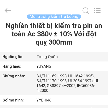
©
2017
-
2026
DONGGUAN
Môi trường kiểm tra buồng
YUYANG
INSTRUMENT
CO.,
Nghiền thiết bị kiểm tra pin an
TRANG
LTD.
All
toàn Ac 380v ± 10% Với đột
CHỦ
Rights
Reserved.
quỵ 300mm
CÁC
SẢN
Nguồn gốc:
Trung Quốc
PHẨM
Hàng hiệu:
YUYANG
Chứng nhận:
SJ/T11169-1998, UL 1642:1995),
HƯỚNG
SJ/T11170-1998, UL2054:1997), UL
1642, GB8897.4—2002, IEC60086-
DẪN
4:2000
VR
Số mô hình:
YYE-048