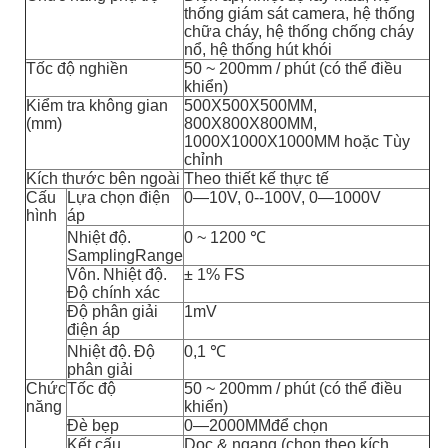
thống giám sát camera, hệ thống
chữa cháy, hệ thống chống cháy
nổ, hệ thống hút khói
Tốc độ nghiền
50 ~ 200mm / phút (có thể điều
khiển)
Kiểm tra không gian
500X500X500MM,
(mm)
800X800X800MM,
1000X1000X1000MM hoặc Tùy
chỉnh
Kích thước bên ngoài
Theo thiết kế thực tế
Cấu
Lựa chọn điện
0—10V, 0--100V, 0—1000V
hình
áp
Nhiệt độ.
0 ~ 1200 ℃
SamplingRange
Vôn.
Nhiệt độ.
± 1% FS
Độ chính xác
Độ phân giải
1mV
điện áp
Nhiệt độ.
Độ
0,1 ℃
phân giải
Chức
Tốc độ
50 ~ 200mm / phút (có thể điều
năng
khiển)
Đè bẹp
0—2000MMđể chọn
Kết cấu
Dọc & ngang (chọn theo kích