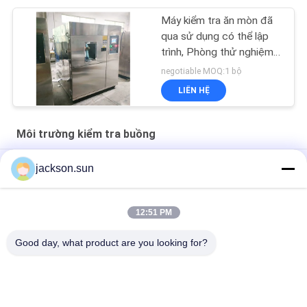
Máy kiểm tra ăn mòn đã
qua sử dụng có thể lập
trình, Phòng thử nghiệm
phun muối AC220V
negotiable MOQ:1 bộ
LIÊN HỆ
Môi trường kiểm tra buồng
Nước - Phòng thí nghiệm môi trường 50HZ làm mát bằng khí
jackson.sun
hậu
Điều chỉnh PID 0,15kpa Phòng thử nghiệm môi trường
12:51 PM
SS Biochemicalm 200 ℃ Lò sấy
Good day, what product are you looking for?
Danh mục phổ biến
Tất cả
các