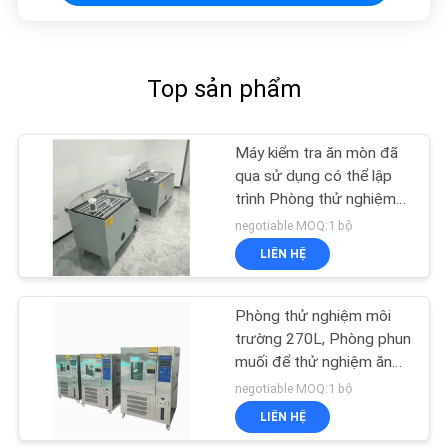
Top sản phẩm
Máy kiểm tra ăn mòn đã
qua sử dụng có thể lập
trình Phòng thử nghiệm
phun muối
negotiable MOQ:1 bộ
LIÊN HỆ
Phòng thử nghiệm môi
trường 270L, Phòng phun
muối để thử nghiệm ăn
mòn
negotiable MOQ:1 bộ
LIÊN HỆ