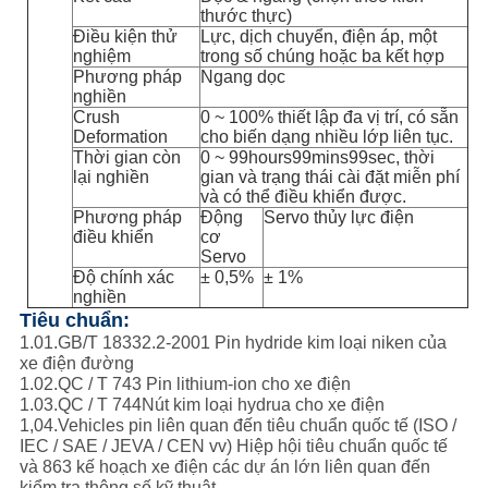
thước thực)
Điều kiện thử
Lực, dịch chuyển, điện áp, một
nghiệm
trong số chúng hoặc ba kết hợp
Phương pháp
Ngang dọc
nghiền
Crush
0 ~ 100% thiết lập đa vị trí, có sẵn
Deformation
cho biến dạng nhiều lớp liên tục.
Thời gian còn
0 ~ 99hours99mins99sec, thời
lại nghiền
gian và trạng thái cài đặt miễn phí
và có thể điều khiển được.
Phương pháp
Động
Servo thủy lực điện
điều khiển
cơ
Servo
Độ chính xác
± 0,5%
± 1%
nghiền
Tiêu chuẩn:
1.01.GB/T 18332.2-2001 Pin hydride kim loại niken của
xe điện đường
1.02.QC / T 743 Pin lithium-ion cho xe điện
1.03.QC / T 744Nút kim loại hydrua cho xe điện
1,04.Vehicles pin liên quan đến tiêu chuẩn quốc tế (ISO /
IEC / SAE / JEVA / CEN vv) Hiệp hội tiêu chuẩn quốc tế
và 863 kế hoạch xe điện các dự án lớn liên quan đến
kiểm tra thông số kỹ thuật