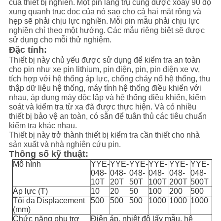
của thiết bị nghiền.
Một pin lăng trụ cũng được xoay 90 độ
CHÍNH
xung quanh trục dọc của nó sao cho cả hai mặt rộng và
SÁCH
hẹp sẽ phải chịu lực nghiền.
Mỗi pin mẫu phải chịu lực
nghiền chỉ theo một hướng.
Các mẫu riêng biệt sẽ được
BẢO
sử dụng cho mỗi thử nghiệm.
Đặc tính:
MẬT
Thiết bị này chủ yếu được sử dụng để kiểm tra an toàn
cho pin như xe pin lithium, pin điện, pin, pin điện xe vv,
tích hợp với hệ thống áp lực, chống cháy nổ hệ thống, thu
thập dữ liệu hệ thống, máy tính hệ thống điều khiển với
nhau, áp dụng máy độc lập và hệ thống điều khiển, kiểm
soát và kiểm tra từ xa đã được thực hiện. Và có nhiều
thiết bị bảo vệ an toàn, có sẵn để tuân thủ các tiêu chuẩn
kiểm tra khác nhau.
Thiết bị này trở thành thiết bị kiểm tra cần thiết cho nhà
sản xuất và nhà nghiên cứu pin.
Thông số kỹ thuật:
Mô hình
YYE-
YYE-
YYE-
YYE-
YYE-
YYE-
048-
048-
048-
048-
048-
048-
10T
20T
50T
100T
200T
500T
Áp lực (T)
10
20
50
100
200
500
Tối đa
Displacement
500
500
500
1000
1000
1000
(mm)
Chức năng phụ trợ
Điện áp, nhiệt độ lấy mẫu, hệ