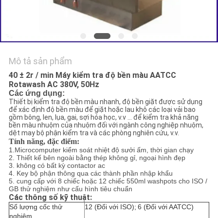
TIN
TỨC
Mô tả sản phẩm
YÊU
40 ± 2r / min Máy kiểm tra độ bền màu AATCC
CẦU
Rotawash AC 380V, 50Hz
Các ứng dụng:
BÁO
Thiết bị kiểm tra độ bền màu nhanh, độ bền giặt được sử dụng
để xác định độ bền màu để giặt hoặc lau khô các loại vải bao
GIÁ
gồm bông, len, lụa, gai, sợi hóa học, v.v ... để kiểm tra khả năng
bền màu nhuộm của nhuộm đối với ngành công nghiệp nhuộm,
dệt may bộ phận kiểm tra và các phòng nghiên cứu, v.v.
Tính năng, đặc điểm:
SƠ
1.Microcomputer kiểm soát nhiệt độ sưởi ấm, thời gian chạy
2. Thiết kế bên ngoài bằng thép không gỉ, ngoại hình đẹp
ĐỒ
3. không có bất kỳ contactor ac
4. Key bộ phận thông qua các thành phần nhập khẩu
TRANG
5. cung cấp với 8 chiếc hoặc 12 chiếc 550ml washpots cho ISO /
GB thử nghiệm như cấu hình tiêu chuẩn
WEB
Các thông số kỹ thuật:
Số lượng cốc thử
12 (Đối với ISO);
6 (Đối với AATCC)
nghiệm