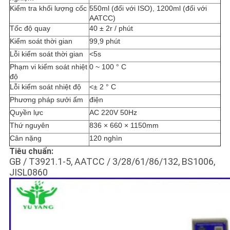
CHÍNH
Kiểm tra khối lượng cốc
550ml (đối với ISO), 1200ml (đối với
AATCC)
SÁCH
Tốc độ quay
40 ± 2r / phút
BẢO
Kiểm soát thời gian
99,9 phút
Lỗi kiểm soát thời gian
<5s
MẬT
Phạm vi kiểm soát nhiệt
0 ~ 100 ° C
độ
Lỗi kiểm soát nhiệt độ
<± 2 ° C
Phương pháp sưởi ấm
điện
Quyền lực
AC 220V 50Hz
Thứ nguyên
836 × 660 × 1150mm
Cân nặng
120 nghìn
Tiêu chuẩn:
GB / T3921.1-5, AATCC / 3/28/61/86/132, BS1006,
JISL0860