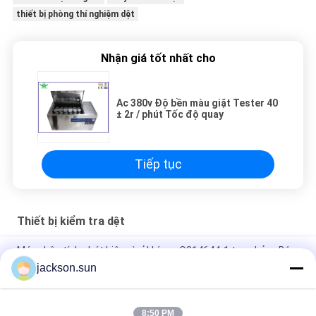
thiết bị phòng thí nghiệm dệt
Nhận giá tốt nhất cho
Ac 380v Độ bền màu giặt Tester 40
± 2r / phút Tốc độ quay
Tiếp tục
Thiết bị kiểm tra dệt
Máy phân tích phát hiện rò rỉ khí oxy O214644-1 tan chảy - Bộ
lọc vải thổi bụi Máy kiểm tra bụi bảo vệ mặt
jackson.sun
Thiết bị kiểm tra dệt may ASTM D5362 / Túi đậu vải Kiểm tra
độ bền snagging 215mmx115mm
8:50 PM