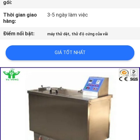
gói:
VỀ
CHÚNG
Thời gian giao
3-5 ngày làm việc
hàng:
TÔI
Điểm nổi bật:
,
máy thử dệt
thử độ cứng của vải
THAM
GIÁ TỐT NHẤT
QUAN
NHÀ
MÁY
LIÊN
HỆ
CHÚNG
TÔI