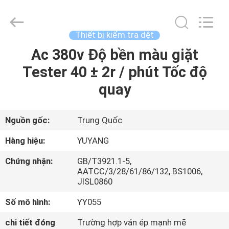
©
2017
-
2026
DONGGUAN
Thiết bị kiểm tra dệt
YUYANG
INSTRUMENT
CO.,
Ac 380v Độ bền màu giặt
TRANG
LTD.
All
Tester 40 ± 2r / phút Tốc độ
CHỦ
Rights
Reserved.
quay
CÁC
SẢN
Nguồn gốc:
Trung Quốc
PHẨM
Hàng hiệu:
YUYANG
Chứng nhận:
GB/T3921.1-5,
HƯỚNG
AATCC/3/28/61/86/132, BS1006,
JISL0860
DẪN
Số mô hình:
YY055
VR
chi tiết đóng
Trường hợp ván ép mạnh mẽ