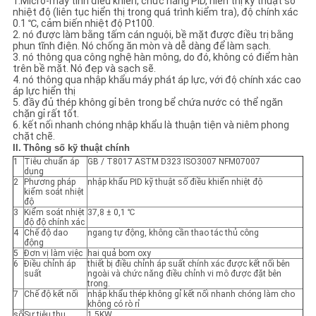
1.Micro-máy tính điều khiển, chức năng PID, hiển thị kỹ thuật số
CHÍNH
nhiệt độ (liên tục hiển thị trong quá trình kiểm tra), độ chính xác
0.1 ℃, cảm biến nhiệt độ Pt100.
SÁCH
2. nó được làm bằng tấm cán nguội, bề mặt được điều trị bằng
phun tĩnh điện. Nó chống ăn mòn và dễ dàng để làm sạch.
BẢO
3. nó thông qua công nghệ hàn mông, do đó, không có điểm hàn
trên bề mặt. Nó đẹp và sạch sẽ.
MẬT
4. nó thông qua nhập khẩu máy phát áp lực, với độ chính xác cao
áp lực hiển thị
5. đầy đủ thép không gỉ bên trong bể chứa nước có thể ngăn
chặn gỉ rất tốt.
6. kết nối nhanh chóng nhập khẩu là thuận tiện và niêm phong
chặt chẽ.
II.
Thông số kỹ thuật chính
1
Tiêu chuẩn áp
GB / T8017 ASTM D323 ISO3007 NFM07007
dụng
2
Phương pháp
nhập khẩu PID kỹ thuật số điều khiển nhiệt độ
kiểm soát nhiệt
độ
3
Kiểm soát nhiệt
37,8 ± 0,1 ℃
độ độ chính xác
4
Chế độ dao
ngang tự động, không cần thao tác thủ công
động
5
Đơn vị làm việc
hai quả bom oxy
6
Điều chỉnh áp
thiết bị điều chỉnh áp suất chính xác được kết nối bên
suất
ngoài và chức năng điều chỉnh vi mô được đặt bên
trong.
7
Chế độ kết nối
nhập khẩu thép không gỉ kết nối nhanh chóng làm cho
không có rò rỉ
số
Sự tiêu thụ
1.5KW