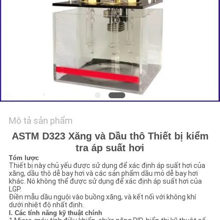
TIN
TỨC
YÊU
CẦU
BÁO
GIÁ
Mô tả sản phẩm
ASTM D323 Xăng và Dầu thô Thiết bị kiểm
SƠ
tra áp suất hơi
Tóm lược
ĐỒ
Thiết bị này chủ yếu được sử dụng để xác định áp suất hơi của
xăng, dầu thô dễ bay hơi và các sản phẩm dầu mỏ dễ bay hơi
TRANG
khác. Nó không thể được sử dụng để xác định áp suất hơi của
LGP.
WEB
Điền mẫu dầu nguội vào buồng xăng, và kết nối với không khí
dưới nhiệt độ nhất định.
I. Các tính năng kỹ thuật chính