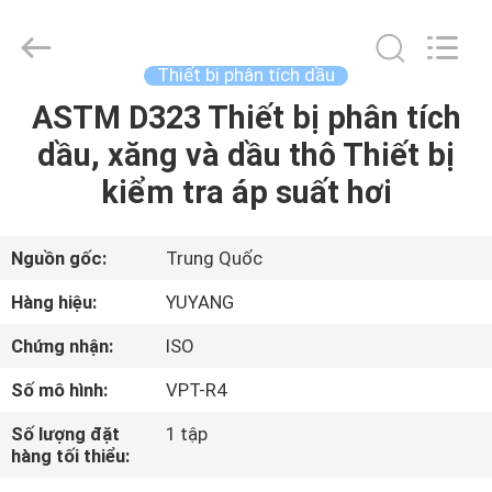
©
2017
-
2026
DONGGUAN
Thiết bị phân tích dầu
YUYANG
INSTRUMENT
CO.,
ASTM D323 Thiết bị phân tích
TRANG
LTD.
All
dầu, xăng và dầu thô Thiết bị
CHỦ
Rights
Reserved.
kiểm tra áp suất hơi
CÁC
SẢN
Nguồn gốc:
Trung Quốc
PHẨM
Hàng hiệu:
YUYANG
Chứng nhận:
ISO
HƯỚNG
Số mô hình:
VPT-R4
DẪN
Số lượng đặt
1 tập
VR
hàng tối thiểu: