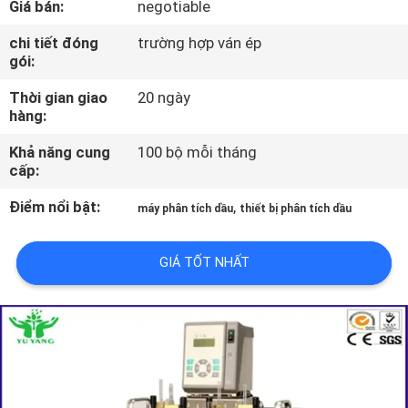
Giá bán:
negotiable
VỀ
CHÚNG
chi tiết đóng
trường hợp ván ép
gói:
TÔI
Thời gian giao
20 ngày
hàng:
THAM
Khả năng cung
100 bộ mỗi tháng
QUAN
cấp:
NHÀ
Điểm nổi bật:
,
máy phân tích dầu
thiết bị phân tích dầu
MÁY
GIÁ TỐT NHẤT
LIÊN
HỆ
CHÚNG
TÔI