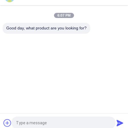
Thiết bị phân tích dầu ASTM D1881 cho các chất làm mát
động cơ Các khuynh hướng tạo bọt trong thủy tinh
6:07 PM
Hướng dẫn sử dụng PMCC Cup Flash Point Dụng cụ đo lường
ASTM D93 Hiển thị kỹ thuật số
Good day, what product are you looking for?
Danh mục phổ biến
Tất cả
các
Thiết Bị Kiểm Tra 
Máy Kiểm Tra Tính 
Khả Năng Cháy
Dễ Cháy Theo Chiều 
Dọc
Bộ Kiểm Tra Khả 
Thiết Bị Kiểm Tra 
Năng Cháy Ngang
Lửa
Vật Liệu Xây Dựng 
Môi Trường Kiểm 
Fire Tester
Tra Buồng
Máy Thử Độ Bền Kéo
Máy Sưởi Cảm Ứng
Yêu cầu báo giá