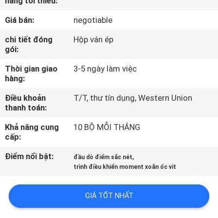
hàng tối thiểu:
VỀ
Giá bán:
negotiable
CHÚNG
TÔI
chi tiết đóng
Hộp ván ép
gói:
Thời gian giao
3-5 ngày làm việc
THAM
hàng:
QUAN
Điều khoản
T/T, thư tín dụng, Western Union
NHÀ
thanh toán:
MÁY
Khả năng cung
10 BỘ MỖI THÁNG
cấp:
LIÊN
Điểm nổi bật:
,
đầu dò điểm sắc nét
HỆ
trình điều khiển moment xoắn ốc vít
CHÚNG
GIÁ TỐT NHẤT
TÔI