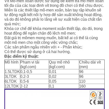
Vít Mô-men xoắn được sử dụng để kiểm tra mô men xoắn
CHÍNH
tối đa của các loại đinh vít trong đồ chơi có thể chịu được.
Miễn là các thiết lập mô-men xoắn, bàn tay rập khuôn sẽ
SÁCH
tự động ngắt kết nối ly hợp để sản xuất không hoạt động,
BẢO
và do đó không phải lo lắng về sự xuất hiện của chất rắn
quá mức;
MẬT
Khóa cơ chế để khóa moment xoắn thiết lập, do đó, trong
hoạt động để ngăn chặn độ lệch mô men;
Đặt giá trị mômen mong muốn, bất kể ai có thể là cùng
một mô men cho một công việc vững chắc;
Các sản phẩm ngẫu nhiên với + - Phân khúc;
Có thể được sử dụng ở cả hai hướng.
Đặc điểm kỹ thuật:
Mô hình
Phạm vi tải
Quy mô nhỏ
Chiều dài vít
(kgf.com)
(kgf.com)
(mm)
1.5LTDK
0,1-0,5
0,01
96
3LTDK
0.2-3
0,02
96
6LTDK
0,5-6
0,05
110
12LTDK
2-12
0,1
160