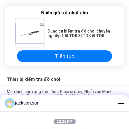
Nhận giá tốt nhất cho
Dụng cụ kiểm tra đồ chơi chuyên
nghiệp 1.5LTDK 3LTDK 6LTDK
12LTDK Vòng quay Mô-men điều
khiển
Tiếp tục
Thiết bị kiểm tra đồ chơi
Màn hình cảm ứng trên điện thoại di động Nhấp vào Mark
Cross Life Test Machine 1.3NM 0-180 lần / phút
jackson.sun
ISO 8124-4 6.3 Đồ chơi Rào và Tay vịn Máy Kiểm tra Độ mạnh
Động lực
12:21 PM
IS 9873-4 ISO 8124-4 6.1.2 Tháo dỡ và Đồ chơi Hoạt động Đồ
chơi ổn định Tester-Tester kiểm tra ngang