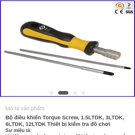
TIN
TỨC
YÊU
CẦU
BÁO
GIÁ
SƠ
ĐỒ
Mô tả sản phẩm
TRANG
Bộ điều khiển Torque Screw, 1.5LTDK, 3LTDK,
WEB
6LTDK, 12LTDK Thiết bị kiểm tra đồ chơi
Sự miêu tả: