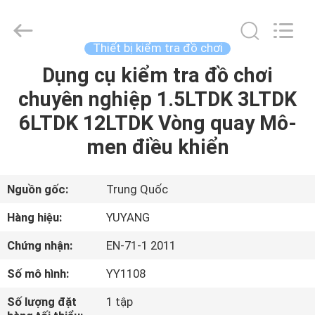
©
2017
-
2026
DONGGUAN
Thiết bị kiểm tra đồ chơi
YUYANG
INSTRUMENT
CO.,
Dụng cụ kiểm tra đồ chơi
TRANG
LTD.
All
chuyên nghiệp 1.5LTDK 3LTDK
CHỦ
Rights
Reserved.
6LTDK 12LTDK Vòng quay Mô-
CÁC
men điều khiển
SẢN
PHẨM
Nguồn gốc:
Trung Quốc
Hàng hiệu:
YUYANG
HƯỚNG
Chứng nhận:
EN-71-1 2011
DẪN
Số mô hình:
YY1108
VR
Số lượng đặt
1 tập