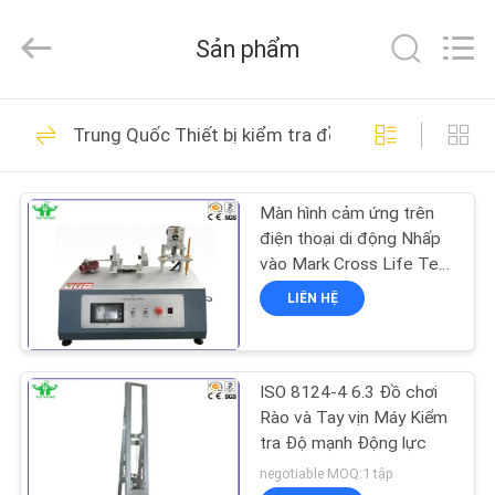
©
2017
-
Sản phẩm
2026
DONGGUAN
YUYANG
INSTRUMENT
CO.,
TRANG
342
LTD.
Trung Quốc Thiết bị kiểm tra đồ chơi
All
CHỦ
Rights
Thiết bị kiểm tra khả
Reserved.
năng cháy
Màn hình cảm ứng trên
CÁC
điện thoại di động Nhấp
SẢN
vào Mark Cross Life Test
Machine 1.3NM 0-180
PHẨM
LIÊN HỆ
lần / phút
23
HƯỚNG
Máy kiểm tra tính dễ
ISO 8124-4 6.3 Đồ chơi
DẪN
Rào và Tay vịn Máy Kiểm
cháy theo chiều dọc
VR
tra Độ mạnh Động lực
negotiable MOQ:1 tập