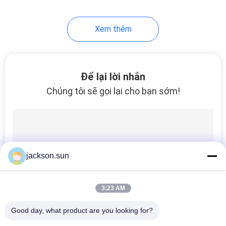
140
Xem thêm
Bộ thử nghiệm điện
Để lại lời nhắn
Chúng tôi sẽ gọi lại cho bạn sớm!
74
Thiết bị kiểm tra dây
jackson.sun
3:23 AM
Good day, what product are you looking for?