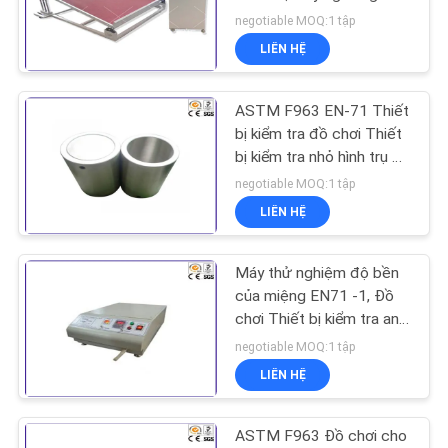
kiểm tra độ ổn định
negotiable MOQ:1 tập
TIN
LIÊN HỆ
TỨC
36
Vật liệu xây dựng
ASTM F963 EN-71 Thiết
YÊU
bị kiểm tra đồ chơi Thiết
Fire Tester
bị kiểm tra nhỏ hình trụ 70
CẦU
* 38 * 38 mm
negotiable MOQ:1 tập
BÁO
LIÊN HỆ
GIÁ
Máy thử nghiệm độ bền
530
SƠ
của miệng EN71 -1, Đồ
Môi trường kiểm tra
chơi Thiết bị kiểm tra an
ĐỒ
toàn
negotiable MOQ:1 tập
buồng
TRANG
LIÊN HỆ
WEB
ASTM F963 Đồ chơi cho