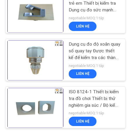
CHÍNH
trẻ em Thiết bị kiểm tra
Dụng cụ đo sức mạnh
SÁCH
229
Edge Edge Bite Force
negotiable MOQ:1 tập
BẢO
Tester
LIÊN HỆ
Máy thử độ bền kéo
MẬT
Dụng cụ đo độ xoắn quay
số quay tay Được thiết
kế để kiểm tra các thành
phần thử nghiệm ISO
negotiable MOQ:1 tập
8124-1
LIÊN HỆ
532
ISO 8124-1 Thiết bị kiểm
Máy sưởi cảm ứng
tra đồ chơi Thiết bị thử
nghiệm gia súc / Bộ kiểm
tra chuông bé
negotiable MOQ:1 tập
LIÊN HỆ