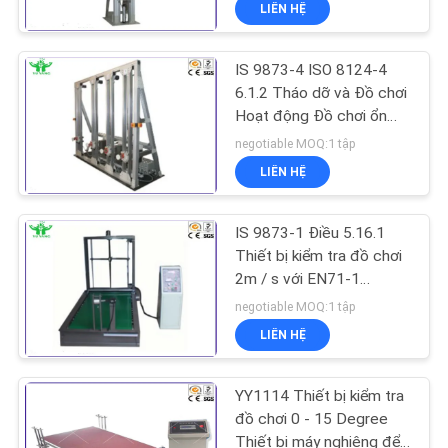
LIÊN HỆ
VỀ
CHÚNG
IS 9873-4 ISO 8124-4
TÔI
27
6.1.2 Tháo dỡ và Đồ chơi
Hoạt động Đồ chơi ổn
Bộ kiểm tra khả
định Tester-Tester kiểm
THAM
negotiable MOQ:1 tập
năng cháy ngang
tra ngang
LIÊN HỆ
QUAN
NHÀ
IS 9873-1 Điều 5.16.1
MÁY
Thiết bị kiểm tra đồ chơi
2m / s với EN71-1
79
8.26.1.3
negotiable MOQ:1 tập
LIÊN
LIÊN HỆ
HỆ
Thiết bị kiểm tra lửa
CHÚNG
YY1114 Thiết bị kiểm tra
TÔI
đồ chơi 0 - 15 Degree
Thiết bị máy nghiêng để