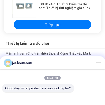
ISO 8124-1 Thiết bị kiểm tra đồ
chơi Thiết bị thử nghiệm gia súc /
Bộ kiểm tra chuông bé
Tiếp tục
Thiết bị kiểm tra đồ chơi
Màn hình cảm ứng trên điện thoại di động Nhấp vào Mark
Cross Life Test Machine 1.3NM 0-180 lần / phút
jackson.sun
ISO 8124-4 6.3 Đồ chơi Rào và Tay vịn Máy Kiểm tra Độ mạnh
Động lực
5:03 PM
IS 9873-4 ISO 8124-4 6.1.2 Tháo dỡ và Đồ chơi Hoạt động Đồ
chơi ổn định Tester-Tester kiểm tra ngang
Good day, what product are you looking for?
Danh mục phổ biến
Tất cả