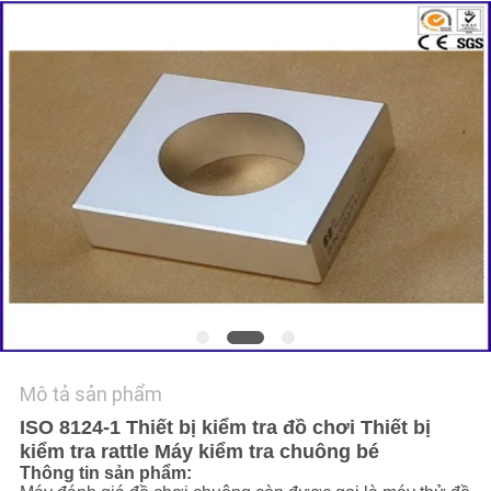
TIN
TỨC
YÊU
CẦU
BÁO
GIÁ
SƠ
ĐỒ
Mô tả sản phẩm
TRANG
ISO 8124-1 Thiết bị kiểm tra đồ chơi Thiết bị
WEB
kiểm tra rattle Máy kiểm tra chuông bé
Thông tin sản phẩm: