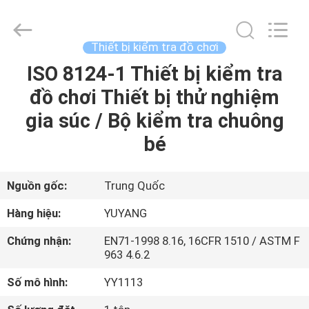
©
2017
-
2026
DONGGUAN
Thiết bị kiểm tra đồ chơi
YUYANG
INSTRUMENT
CO.,
ISO 8124-1 Thiết bị kiểm tra
TRANG
LTD.
All
đồ chơi Thiết bị thử nghiệm
CHỦ
Rights
Reserved.
gia súc / Bộ kiểm tra chuông
CÁC
bé
SẢN
PHẨM
Nguồn gốc:
Trung Quốc
Hàng hiệu:
YUYANG
HƯỚNG
Chứng nhận:
EN71-1998 8.16, 16CFR 1510 / ASTM F
DẪN
963 4.6.2
VR
Số mô hình:
YY1113