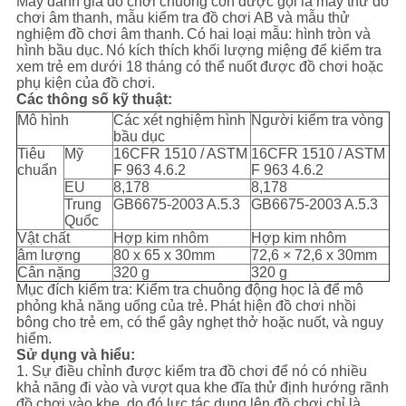
Máy đánh giá đồ chơi chuông còn được gọi là máy thử đồ
CHÍNH
chơi âm thanh, mẫu kiểm tra đồ chơi AB và mẫu thử
nghiệm đồ chơi âm thanh.
Có hai loại mẫu: hình tròn và
SÁCH
hình bầu dục.
Nó kích thích khối lượng miệng để kiểm tra
xem trẻ em dưới 18 tháng có thể nuốt được đồ chơi hoặc
BẢO
phụ kiện của đồ chơi.
Các thông số kỹ thuật:
MẬT
Mô hình
Các xét nghiệm hình
Người kiểm tra vòng
bầu dục
Tiêu
Mỹ
16CFR 1510 / ASTM
16CFR 1510 / ASTM
chuẩn
F 963 4.6.2
F 963 4.6.2
EU
8,178
8,178
Trung
GB6675-2003 A.5.3
GB6675-2003 A.5.3
Quốc
Vật chất
Hợp kim nhôm
Hợp kim nhôm
âm lượng
80 x 65 x 30mm
72,6 × 72,6 x 30mm
Cân nặng
320 g
320 g
Mục đích kiểm tra: Kiểm tra chuông động học là để mô
phỏng khả năng uống của trẻ.
Phát hiện đồ chơi nhồi
bông cho trẻ em, có thể gây nghẹt thở hoặc nuốt, và nguy
hiểm.
Sử dụng và hiểu:
1. Sự điều chỉnh được kiểm tra đồ chơi để nó có nhiều
khả năng đi vào và vượt qua khe đĩa thử định hướng rãnh
đồ chơi vào khe, do đó lực tác dụng lên đồ chơi chỉ là