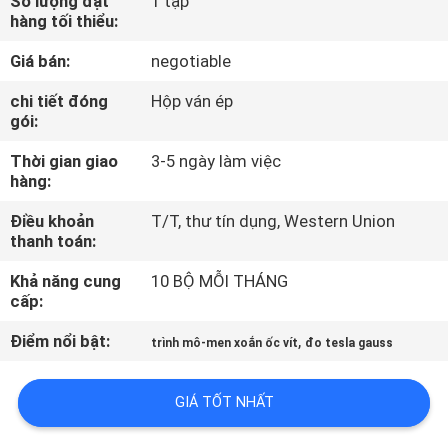
Số lượng đặt
1 tập
VỀ
hàng tối thiểu:
CHÚNG
Giá bán:
negotiable
TÔI
chi tiết đóng
Hộp ván ép
gói:
THAM
Thời gian giao
3-5 ngày làm việc
QUAN
hàng:
NHÀ
Điều khoản
T/T, thư tín dụng, Western Union
thanh toán:
MÁY
Khả năng cung
10 BỘ MỖI THÁNG
cấp:
LIÊN
Điểm nổi bật:
,
HỆ
trình mô-men xoắn ốc vít
đo tesla gauss
CHÚNG
GIÁ TỐT NHẤT
TÔI