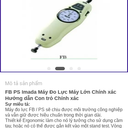
TIN
TỨC
YÊU
CẦU
BÁO
GIÁ
Mô tả sản phẩm
SƠ
FB PS Imada Máy Đo Lực Máy Lớn Chính xác
ĐỒ
Hướng dẫn Con trỏ Chính xác
TRANG
Sự miêu tả:
Máy đo lực FB / PS sẽ chịu được môi trường công nghiệp
WEB
và vẫn giữ được hiệu chuẩn trong thời gian dài.
Thiết kế Ergonomic làm cho nó lý tưởng cho sử dụng cầm
tay, hoặc nó có thể được gắn kết vào một stand test.
Vòng