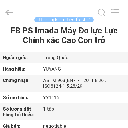
©
2017
-
2026
DONGGUAN
Thiết bị kiểm tra đồ chơi
YUYANG
INSTRUMENT
CO.,
FB PS Imada Máy Đo lực Lực
TRANG
LTD.
All
Chính xác Cao Con trỏ
CHỦ
Rights
Reserved.
CÁC
Nguồn gốc:
Trung Quốc
SẢN
Hàng hiệu:
YUYANG
PHẨM
Chứng nhận:
ASTM 963 ,EN71-1 2011 8.26 ,
ISO8124-1 5.28/29
HƯỚNG
Số mô hình:
YY1116
DẪN
Số lượng đặt
1 tập
VR
hàng tối thiểu:
Giá bán:
negotiable