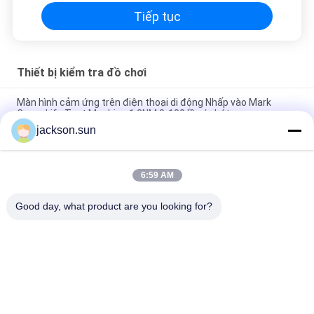
Tiếp tục
Thiết bị kiểm tra đồ chơi
Màn hình cảm ứng trên điện thoại di động Nhấp vào Mark
Cross Life Test Machine 1.3NM 0-180 lần / phút
jackson.sun
ISO 8124-4 6.3 Đồ chơi Rào và Tay vịn Máy Kiểm tra Độ mạnh
Động lực
6:59 AM
IS 9873-4 ISO 8124-4 6.1.2 Tháo dỡ và Đồ chơi Hoạt động Đồ
chơi ổn định Tester-Tester kiểm tra ngang
Good day, what product are you looking for?
Danh mục phổ biến
Tất cả
các
Thiết Bị Kiểm Tra 
Máy Kiểm Tra Tính 
Khả Năng Cháy
Dễ Cháy Theo Chiều 
Dọc