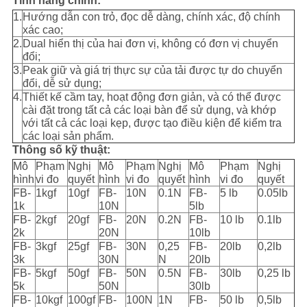
Tính năng chính:
1.
Hướng dẫn con trỏ, đọc dễ dàng, chính xác, độ chính
xác cao;
2.
Dual hiển thị của hai đơn vị, không có đơn vị chuyển
đổi;
3.
Peak giữ và giá trị thực sự của tải được tự do chuyển
đổi, dễ sử dụng;
4.
Thiết kế cầm tay, hoạt động đơn giản, và có thể được
cài đặt trong tất cả các loại bàn để sử dụng, và khớp
với tất cả các loại kẹp, được tạo điều kiện để kiểm tra
các loại sản phẩm.
Thông số kỹ thuật:
Mô
Phạm
Nghị
Mô
Phạm
Nghị
Mô
Phạm
Nghị
hình
vi đo
quyết
hình
vi đo
quyết
hình
vi đo
quyết
FB-
1kgf
10gf
FB-
10N
0.1N
FB-
5 lb
0.05lb
1k
10N
5lb
FB-
2kgf
20gf
FB-
20N
0.2N
FB-
10 lb
0.1lb
2k
20N
10lb
FB-
3kgf
25gf
FB-
30N
0,25
FB-
20lb
0,2lb
3k
30N
N
20lb
FB-
5kgf
50gf
FB-
50N
0.5N
FB-
30lb
0,25 lb
5k
50N
30lb
FB-
10kgf
100gf
FB-
100N
1N
FB-
50 lb
0,5lb