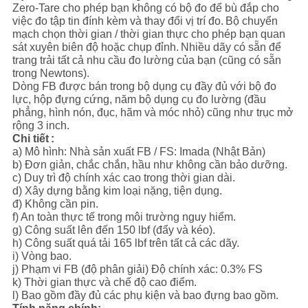
CHÍNH
Zero-Tare cho phép bạn không có bộ đo để bù đắp cho
việc đo tập tin đính kèm và thay đổi vị trí đo.
Bộ chuyển
SÁCH
mạch chọn thời gian / thời gian thực cho phép bạn quan
sát xuyên biên độ hoặc chụp đỉnh.
Nhiều dãy có sẵn để
BẢO
trang trải tất cả nhu cầu đo lường của bạn (cũng có sẵn
trong Newtons).
MẬT
Dòng FB được bán trong bộ dụng cụ đầy đủ với bộ đo
lực, hộp đựng cứng, năm bộ dụng cụ đo lường (đầu
phẳng, hình nón, đục, hãm và móc nhỏ) cũng như trục mở
rộng 3 inch.
Chi tiết
:
a) Mô hình: Nhà sản xuất FB / FS: Imada (Nhật Bản)
b) Đơn giản, chắc chắn, hầu như không cần bảo dưỡng.
c) Duy trì độ chính xác cao trong thời gian dài.
d) Xây dựng bằng kim loại nặng, tiện dụng.
đ) Không cần pin.
f) An toàn thực tế trong môi trường nguy hiểm.
g) Công suất lên đến 150 lbf (đẩy và kéo).
h) Công suất quá tải 165 lbf trên tất cả các dãy.
i) Vòng bao.
j) Phạm vi FB (độ phân giải) Độ chính xác: 0.3% FS
k) Thời gian thực và chế độ cao điểm.
l) Bao gồm đầy đủ các phụ kiện và bao đựng bao gồm.