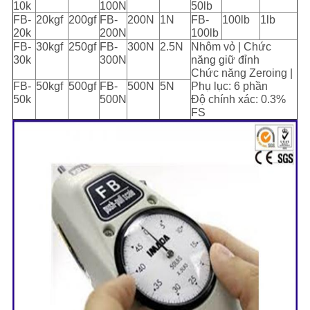
10k
100N
50lb
FB-
20kgf
200gf
FB-
200N
1N
FB-
100lb
1lb
20k
200N
100lb
FB-
30kgf
250gf
FB-
300N
2.5N
Nhôm vỏ | Chức
30k
300N
năng giữ đỉnh
Chức năng Zeroing |
FB-
50kgf
500gf
FB-
500N
5N
Phụ lục: 6 phần
50k
500N
Độ chính xác: 0.3%
FS