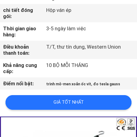
VỀ
chi tiết đóng
Hộp ván ép
CHÚNG
gói:
TÔI
Thời gian giao
3-5 ngày làm việc
hàng:
THAM
Điều khoản
T/T, thư tín dụng, Western Union
thanh toán:
QUAN
NHÀ
Khả năng cung
10 BỘ MỖI THÁNG
cấp:
MÁY
Điểm nổi bật:
,
trình mô-men xoắn ốc vít
đo tesla gauss
LIÊN
GIÁ TỐT NHẤT
HỆ
CHÚNG
TÔI