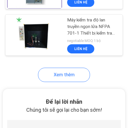
LIÊN HỆ
263
Thiết bị kiểm tra dệt
Máy kiểm tra độ lan
truyền ngọn lửa NFPA
701-1 Thiết bị kiểm tra
phòng thí nghiệm dệt
negotiable MOQ:1 bộ
may
LIÊN HỆ
88
Xem thêm
Thiết bị kiểm tra đồ
chơi
Để lại lời nhắn
Chúng tôi sẽ gọi lại cho bạn sớm!
23