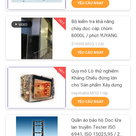
YÊU CẦU NGAY
VỀ
CHÚNG
HOT
Bộ kiểm tra khả năng
TÔI
27
cháy dọc cáp chùm
8000L / phút YUYANG
Bộ kiểm tra khả
THAM
$19000 MOQ:1 CÁI
năng cháy ngang
YÊU CẦU NGAY
QUAN
NHÀ
HOT
Quy mô Lò thử nghiệm
MÁY
Kháng Chiếu đứng lớn
cho Sản phẩm Xây dựng
79
negotiable MOQ:1 tập
LIÊN
YÊU CẦU NGAY
HỆ
Thiết bị kiểm tra lửa
CHÚNG
Quần áo bảo hộ Dọc lửa
TÔI
lan truyền Tester ISO
6941, ISO 15025,95 / 28