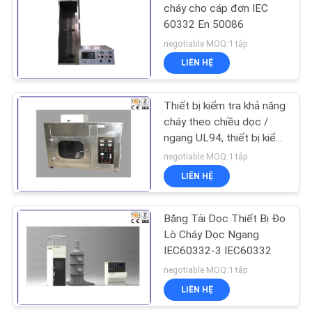
CHÍNH
cháy cho cáp đơn IEC
60332 En 50086
SÁCH
229
negotiable MOQ:1 tập
BẢO
LIÊN HỆ
Máy thử độ bền kéo
MẬT
Thiết bị kiểm tra khả năng
cháy theo chiều dọc /
ngang UL94, thiết bị kiểm
tra tính dễ cháy 45 độ
negotiable MOQ:1 tập
LIÊN HỆ
532
Băng Tải Dọc Thiết Bị Đo
Máy sưởi cảm ứng
Lò Cháy Dọc Ngang
IEC60332-3 IEC60332
negotiable MOQ:1 tập
LIÊN HỆ