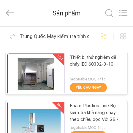
©
2017
-
Sản phẩm
2026
DONGGUAN
YUYANG
INSTRUMENT
CO.,
TRANG
343
LTD.
Trung Quốc Máy kiểm tra tính dễ cháy theo chiều 
All
CHỦ
Rights
Thiết bị kiểm tra khả
Reserved.
năng cháy
HOT
Thiết bị thử nghiệm dễ
CÁC
cháy IEC 60332-3-10
SẢN
PHẨM
negotiable MOQ:1 tập
YÊU CẦU NGAY
23
HƯỚNG
Máy kiểm tra tính dễ
HOT
Foam Plastics Line Bộ
DẪN
kiểm tra khả năng cháy
cháy theo chiều dọc
VR
theo chiều dọc Với GB /
T 8333 tiêu chuẩn
negotiable MOQ:1 tập