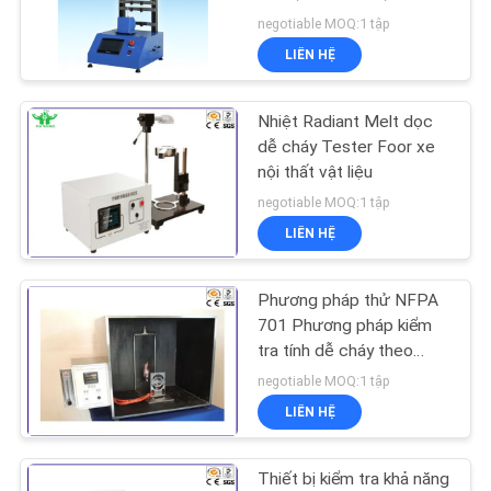
/ EC
negotiable MOQ:1 tập
TIN
LIÊN HỆ
TỨC
36
Vật liệu xây dựng
Nhiệt Radiant Melt dọc
YÊU
dễ cháy Tester Foor xe
Fire Tester
nội thất vật liệu
CẦU
negotiable MOQ:1 tập
BÁO
LIÊN HỆ
GIÁ
Phương pháp thử NFPA
530
SƠ
701 Phương pháp kiểm
Môi trường kiểm tra
tra tính dễ cháy theo
ĐỒ
chiều dọc cho các loại
negotiable MOQ:1 tập
buồng
TRANG
vải đơn / nhiều lớp
LIÊN HỆ
WEB
Thiết bị kiểm tra khả năng