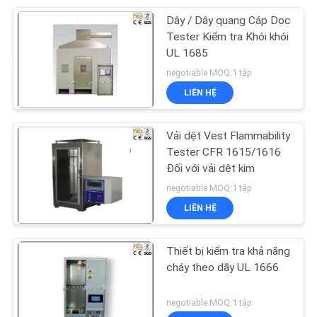
Dây / Dây quang Cáp Dọc
140
Tester Kiểm tra Khói khói
UL 1685
Bộ thử nghiệm điện
negotiable MOQ:1 tập
LIÊN HỆ
Vải dệt Vest Flammability
Tester CFR 1615/1616
Đối với vải dệt kim
74
negotiable MOQ:1 tập
LIÊN HỆ
Thiết bị kiểm tra dây
Thiết bị kiểm tra khả năng
cháy theo dãy UL 1666
negotiable MOQ:1 tập