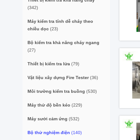
Thiết bị kiểm tra khả năng cháy
(342)
Máy kiểm tra tính dễ cháy theo
chiều dọc
(23)
Bộ kiểm tra khả năng cháy ngang
(27)
Thiết bị kiểm tra lửa
(79)
Vật liệu xây dựng Fire Tester
(36)
Môi trường kiểm tra buồng
(530)
Máy thử độ bền kéo
(229)
Máy sưởi cảm ứng
(532)
Bộ thử nghiệm điện
(140)