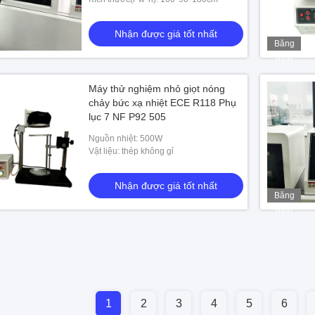
Nhận được giá tốt nhất
Băng
hình
Máy thử nghiệm nhỏ giọt nóng
chảy bức xạ nhiệt ECE R118 Phụ
lục 7 NF P92 505
Nguồn nhiệt: 500W
Vật liệu: thép không gỉ
Nhận được giá tốt nhất
Băng
hình
1
2
3
4
5
6