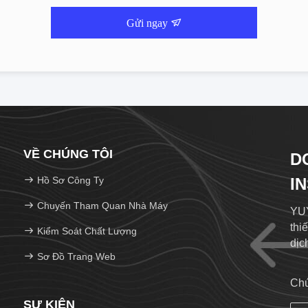
Gửi ngay
VỀ CHÚNG TÔI
D
Hồ Sơ Công Ty
I
Chuyến Tham Quan Nhà Máy
YUY
thi
Kiểm Soát Chất Lượng
dịc
Sơ Đồ Trang Web
Chú
SỰ KIỆN