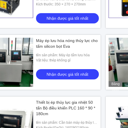
đoán điện dung
Kích thước: 350 × 270 × 270mm
Nhận được giá tốt nhất
Máy ép lưu hóa nóng thủy lực cho
tấm silicon bọt Eva
tên sản phẩm: Máy ép tấm lưu hóa
Vật liệu: thép không gỉ
Nhận được giá tốt nhất
Băng
hình
Thiết bị ép thủy lực gia nhiệt 50
tấn Bộ điều khiển PLC 160 * 90 *
180cm
tên sản phẩm: Cần bán máy ép thủy lực
50 tấn
Kích thước(l*w*h): 160*90*180cm