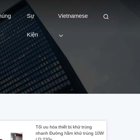
húng
Sự
Vietnamese
Kiện
Tối ưu hóa thiết bị khử trùng
nhanh Đường hầm khử trùng 10W
/ D 220v