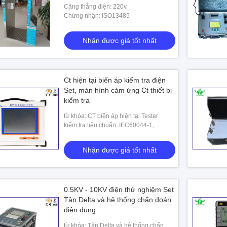
Căng thẳng điện: 220v
Chứng nhận: ISO13485
Nhận được giá tốt nhất
Ct hiện tại biến áp kiểm tra điện
Set, màn hình cảm ứng Ct thiết bị
kiểm tra
từ khóa: CT biến áp hiện tại Tester
kiểm tra tiêu chuẩn: IEC60044-1,
IEC60044-6, IEC60044-2, IEC60044-5,
C57.13
Nhận được giá tốt nhất
0.5KV - 10KV điện thử nghiệm Set
Tân Delta và hệ thống chẩn đoán
điện dung
từ khóa: Tân Delta và hệ thống chẩn