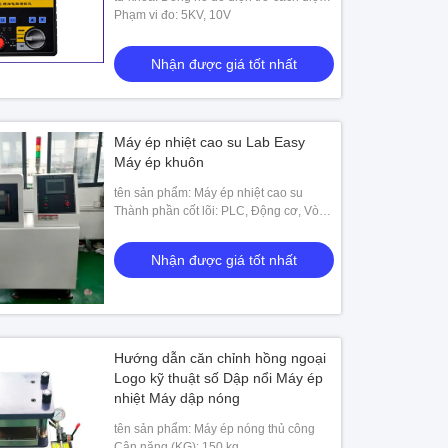
Megger
Phạm vi đo: 5KV, 10V
Nhận được giá tốt nhất
Máy ép nhiệt cao su Lab Easy
Máy ép khuôn
tên sản phẩm: Máy ép nhiệt cao su
Thành phần cốt lõi: PLC, Động cơ, Vòng
bi, Động cơ
Nhận được giá tốt nhất
Hướng dẫn căn chỉnh hồng ngoại
Logo kỹ thuật số Dập nổi Máy ép
nhiệt Máy dập nóng
tên sản phẩm: Máy ép nóng thủ công
Cân nặng (KG): 150 kg