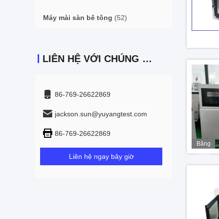
Máy mài sàn bê tông
(52)
LIÊN HỆ VỚI CHÚNG TÔI
86-769-26622869
jackson.sun@yuyangtest.com
86-769-26622869
Băng
hình
Liên hệ ngay bây giờ