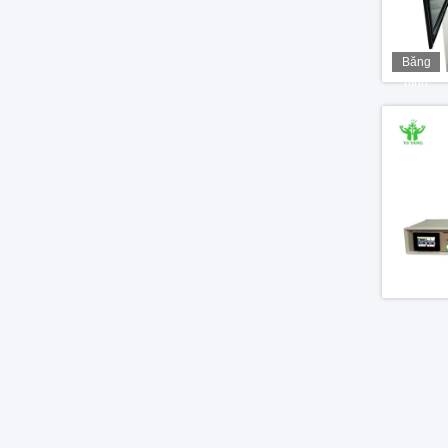
Băng
hình