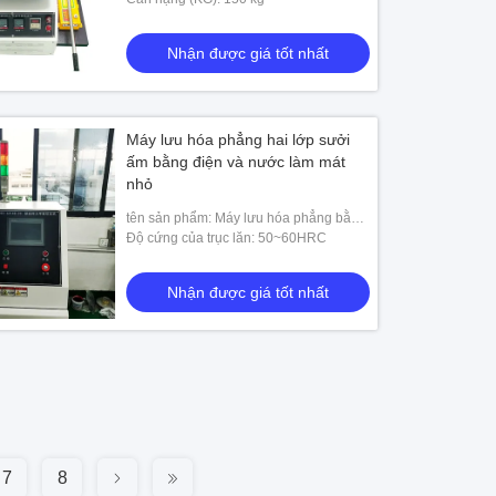
Nhận được giá tốt nhất
Máy lưu hóa phẳng hai lớp sưởi
ấm bằng điện và nước làm mát
nhỏ
tên sản phẩm: Máy lưu hóa phẳng bằng
điện và nước
Độ cứng của trục lăn: 50~60HRC
Nhận được giá tốt nhất
7
8