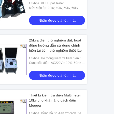
từ khóa: VLF Hipot Tester
Mức điện áp: 30kv, 40kv, 50kv, 60kv,
80kv
Nhận được giá tốt nhất
25kva điện thử nghiệm đặt, hoạt
động hướng dẫn sử dụng chính
hiện tại tiêm thử nghiệm thiết lập
từ khóa: Hệ thống kiểm tra tiêm hiện tại
chính
Cung cấp điện: AC220V ± 10%, 50Hz /
60Hz
Nhận được giá tốt nhất
Thiết bị kiểm tra điện Multimeter
10kv cho khả năng cách điện
Megger
từ khóa: Đồng hồ đo điện trở cách điện