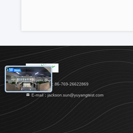
Điện thoại：86-769-26622869
E-mail：jackson.sun@yuyangtest.com